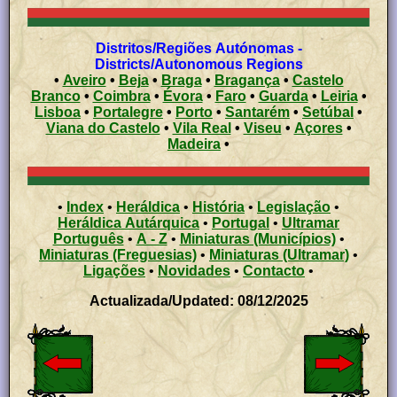
Distritos/Regiões Autónomas -
Districts/Autonomous Regions
•
Aveiro
•
Beja
•
Braga
•
Bragança
•
Castelo
Branco
•
Coimbra
•
Évora
•
Faro
•
Guarda
•
Leiria
•
Lisboa
•
Portalegre
•
Porto
•
Santarém
•
Setúbal
•
Viana do Castelo
•
Vila Real
•
Viseu
•
Açores
•
Madeira
•
•
Index
•
Heráldica
•
História
•
Legislação
•
Heráldica Autárquica
•
Portugal
•
Ultramar
Português
•
A - Z
•
Miniaturas (Municípios)
•
Miniaturas (Freguesias)
•
Miniaturas (Ultramar)
•
Ligações
•
Novidades
•
Contacto
•
Actualizada/Updated: 08/12/2025