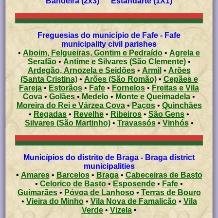
Bandeira (2x3) Estandarte (1X1)
Freguesias do município de Fafe - Fafe
municipality civil parishes
•
Aboim, Felgueiras, Gontim e Pedraído
•
Agrela e
Serafão
•
Antime e Silvares (São Clemente)
•
Ardegão, Arnozela e Seidões
•
Armil
•
Arões
(Santa Cristina)
•
Arões (São Romão)
•
Cepães e
Fareja
•
Estorãos
•
Fafe
•
Fornelos
•
Freitas e Vila
Cova
•
Golães
•
Medelo
•
Monte e Queimadela
•
Moreira do Rei e Várzea Cova
•
Paços
•
Quinchães
•
Regadas
•
Revelhe
•
Ribeiros
•
São Gens
•
Silvares (São Martinho)
•
Travassós
•
Vinhós
•
Municípios do distrito de Braga - Braga district
municipalities
•
Amares
•
Barcelos
•
Braga
•
Cabeceiras de Basto
•
Celorico de Basto
•
Esposende
•
Fafe
•
Guimarães
•
Póvoa de Lanhoso
•
Terras de Bouro
•
Vieira do Minho
•
Vila Nova de Famalicão
•
Vila
Verde
•
Vizela
•