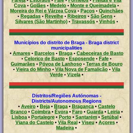
Fareja
•
Estorãos
•
Fafe
•
Fornelos
•
Freitas e Vila
Cova
•
Golães
•
Medelo
•
Monte e Queimadela
•
Moreira do Rei e Várzea Cova
•
Paços
•
Quinchães
•
Regadas
•
Revelhe
•
Ribeiros
•
São Gens
•
Silvares (São Martinho)
•
Travassós
•
Vinhós
•
Municípios do distrito de Braga - Braga district
municipalities
•
Amares
•
Barcelos
•
Braga
•
Cabeceiras de Basto
•
Celorico de Basto
•
Esposende
•
Fafe
•
Guimarães
•
Póvoa de Lanhoso
•
Terras de Bouro
•
Vieira do Minho
•
Vila Nova de Famalicão
•
Vila
Verde
•
Vizela
•
Distritos/Regiões Autónomas -
Districts/Autonomous Regions
•
Aveiro
•
Beja
•
Braga
•
Bragança
•
Castelo
Branco
•
Coimbra
•
Évora
•
Faro
•
Guarda
•
Leiria
•
Lisboa
•
Portalegre
•
Porto
•
Santarém
•
Setúbal
•
Viana do Castelo
•
Vila Real
•
Viseu
•
Açores
•
Madeira
•