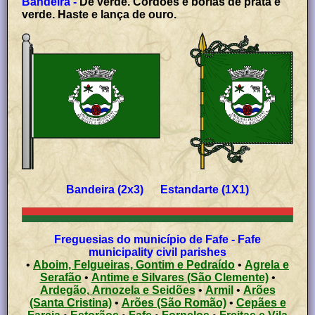
Bandeira -
De verde. Cordões e borlas de prata e
verde. Haste e lança de ouro.
Bandeira (2x3) Estandarte (1X1)
Freguesias do município de Fafe - Fafe
municipality civil parishes
•
Aboim, Felgueiras, Gontim e Pedraído
•
Agrela e
Serafão
•
Antime e Silvares (São Clemente)
•
Ardegão, Arnozela e Seidões
•
Armil
•
Arões
(Santa Cristina)
•
Arões (São Romão)
•
Cepães e