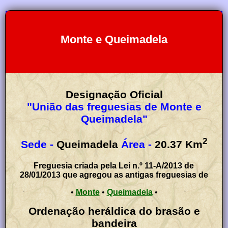
Monte e Queimadela
Designação Oficial
"União das freguesias de Monte e
Queimadela"
2
Sede -
Queimadela
Área -
20.37
Km
Freguesia criada pela Lei n.º 11-A/2013 de
28/01/2013 que agregou as antigas freguesias de
•
Monte
•
Queimadela
•
Ordenação heráldica do brasão e
bandeira