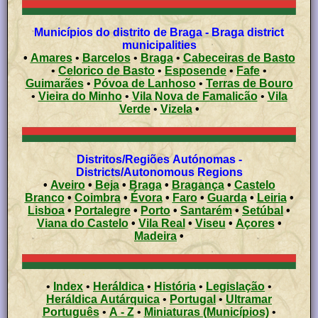
Municípios do distrito de Braga - Braga district
municipalities
•
Amares
•
Barcelos
•
Braga
•
Cabeceiras de Basto
•
Celorico de Basto
•
Esposende
•
Fafe
•
Guimarães
•
Póvoa de Lanhoso
•
Terras de Bouro
•
Vieira do Minho
•
Vila Nova de Famalicão
•
Vila
Verde
•
Vizela
•
Distritos/Regiões Autónomas -
Districts/Autonomous Regions
•
Aveiro
•
Beja
•
Braga
•
Bragança
•
Castelo
Branco
•
Coimbra
•
Évora
•
Faro
•
Guarda
•
Leiria
•
Lisboa
•
Portalegre
•
Porto
•
Santarém
•
Setúbal
•
Viana do Castelo
•
Vila Real
•
Viseu
•
Açores
•
Madeira
•
•
Index
•
Heráldica
•
História
•
Legislação
•
Heráldica Autárquica
•
Portugal
•
Ultramar
Português
•
A - Z
•
Miniaturas (Municípios)
•