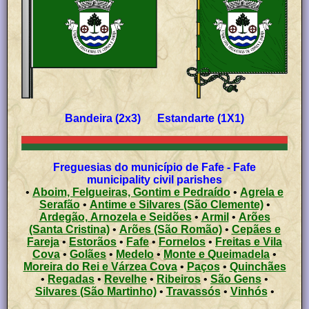
Bandeira (2x3) Estandarte (1X1)
Freguesias do município de Fafe - Fafe
municipality civil parishes
•
Aboim, Felgueiras, Gontim e Pedraído
•
Agrela e
Serafão
•
Antime e Silvares (São Clemente)
•
Ardegão, Arnozela e Seidões
•
Armil
•
Arões
(Santa Cristina)
•
Arões (São Romão)
•
Cepães e
Fareja
•
Estorãos
•
Fafe
•
Fornelos
•
Freitas e Vila
Cova
•
Golães
•
Medelo
•
Monte e Queimadela
•
Moreira do Rei e Várzea Cova
•
Paços
•
Quinchães
•
Regadas
•
Revelhe
•
Ribeiros
•
São Gens
•
Silvares (São Martinho)
•
Travassós
•
Vinhós
•