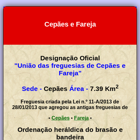
Cepães e Fareja
Designação Oficial
"União das freguesias de Cepães e
Fareja"
2
Sede -
Cepães
Área -
7.39
Km
Freguesia criada pela Lei n.º 11-A/2013 de
28/01/2013 que agregou as antigas freguesias de
•
Cepães
•
Fareja
•
Ordenação heráldica do brasão e
bandeira