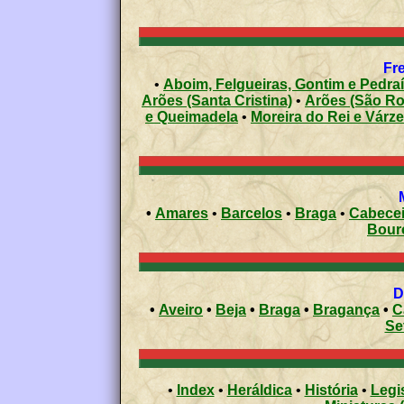
Fre
•
Aboim, Felgueiras, Gontim e Pedra
Arões (Santa Cristina)
•
Arões (São R
e Queimadela
•
Moreira do Rei e Várz
•
Amares
•
Barcelos
•
Braga
•
Cabecei
Bour
•
Aveiro
•
Beja
•
Braga
•
Bragança
•
C
Se
•
Index
•
Heráldica
•
História
•
Legi