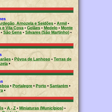
shes
Ardegão, Arnozela e Seidões
•
Armil
•
s e Vila Cova
•
Golães
•
Medelo
•
Monte
•
São Gens
•
Silvares (São Martinho)
•
s
arães
•
Póvoa de Lanhoso
•
Terras de
izela
•
ons
isboa
•
Portalegre
•
Porto
•
Santarém
•
ra
•
ês
•
A - Z
•
Miniaturas (Municípios)
•