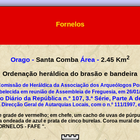
Fornelos
2
Orago -
Santa Comba
Área -
2.45
Km
Ordenação heráldica do brasão e bandeira
Comissão de Heráldica da Associação dos Arqueólogos Por
belecida em reunião de Assembleia de Freguesia, em 26/01
 Diário da República n.º 107, 3.ª Série, Parte A 
 Direcção Geral de Autarquias Locais, com o n.º 111/1997, 
e grade de vermelho; em chefe, um cacho de uvas de púrpu
ondeada de azul e prata de cinco burelas. Coroa mural de p
FORNELOS - FAFE “.