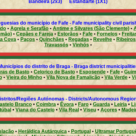
Bandeira (2x3) Estandarte (1X1)
guesias do município de Fafe - Fafe municipality civil pari
ído
•
Agrela e Serafão
•
Antime e Silvares (São Clemente)
•
omão)
•
Cepães e Fareja
•
Estorãos
•
Fafe
•
Fornelos
•
Freita
ea Cova
•
Paços
•
Quinchães
•
Regadas
•
Revelhe
•
Ribeiros
Travassós
•
Vinhós
•
Municípios do distrito de Braga - Braga district municipalitie
ras de Basto
•
Celorico de Basto
•
Esposende
•
Fafe
•
Guim
o
•
Vieira do Minho
•
Vila Nova de Famalicão
•
Vila Verde
•
V
Distritos/Regiões Autónomas - Districts/Autonomous Regi
astelo Branco
•
Coimbra
•
Évora
•
Faro
•
Guarda
•
Leiria
•
L
túbal
•
Viana do Castelo
•
Vila Real
•
Viseu
•
Açores
•
Madei
slação
•
Heráldica Autárquica
•
Portugal
•
Ultramar Portugu