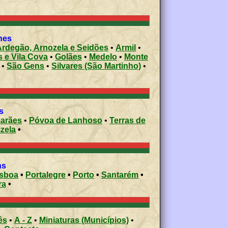
shes
Ardegão, Arnozela e Seidões
•
Armil
•
s e Vila Cova
•
Golães
•
Medelo
•
Monte
•
São Gens
•
Silvares (São Martinho)
•
s
arães
•
Póvoa de Lanhoso
•
Terras de
izela
•
ons
isboa
•
Portalegre
•
Porto
•
Santarém
•
ra
•
ês
•
A - Z
•
Miniaturas (Municípios)
•