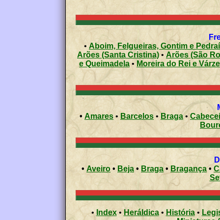
Fre
•
Aboim, Felgueiras, Gontim e Pedra
Arões (Santa Cristina)
•
Arões (São R
e Queimadela
•
Moreira do Rei e Várz
•
Amares
•
Barcelos
•
Braga
•
Cabecei
Bour
•
Aveiro
•
Beja
•
Braga
•
Bragança
•
C
Se
•
Index
•
Heráldica
•
História
•
Legi