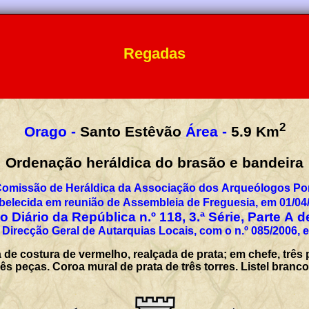
Regadas
2
Orago -
Santo Estêvão
Área -
5.9
Km
Ordenação heráldica do brasão e bandeira
Comissão de Heráldica da Associação dos Arqueólogos Por
belecida em reunião de Assembleia de Freguesia, em 01/04
 Diário da República n.º 118, 3.ª Série, Parte A 
Direcção Geral de Autarquias Locais, com o n.º 085/2006,
e costura de vermelho, realçada de prata; em chefe, três 
ês peças. Coroa mural de prata de três torres. Listel bra