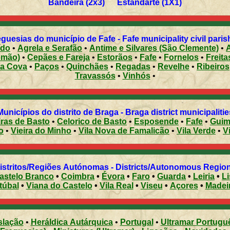
Bandeira (2x3) Estandarte (1X1)
guesias do município de Fafe - Fafe municipality civil pari
ído
•
Agrela e Serafão
•
Antime e Silvares (São Clemente)
•
omão)
•
Cepães e Fareja
•
Estorãos
•
Fafe
•
Fornelos
•
Freita
ea Cova
•
Paços
•
Quinchães
•
Regadas
•
Revelhe
•
Ribeiros
Travassós
•
Vinhós
•
Municípios do distrito de Braga - Braga district municipalitie
ras de Basto
•
Celorico de Basto
•
Esposende
•
Fafe
•
Guim
o
•
Vieira do Minho
•
Vila Nova de Famalicão
•
Vila Verde
•
V
Distritos/Regiões Autónomas - Districts/Autonomous Regi
astelo Branco
•
Coimbra
•
Évora
•
Faro
•
Guarda
•
Leiria
•
L
túbal
•
Viana do Castelo
•
Vila Real
•
Viseu
•
Açores
•
Madei
slação
•
Heráldica Autárquica
•
Portugal
•
Ultramar Portugu