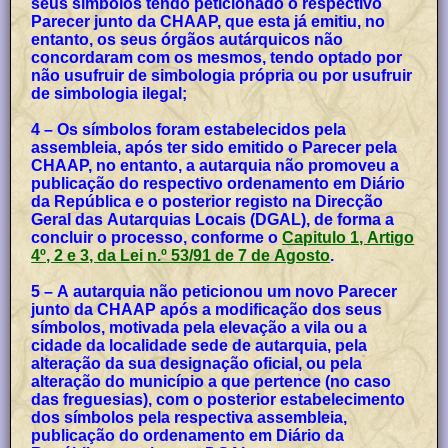
seus símbolos tendo peticionado o respectivo
Parecer junto da CHAAP, que esta já emitiu, no
entanto, os seus órgãos autárquicos não
concordaram com os mesmos, tendo optado por
não usufruir de simbologia própria ou por usufruir
de simbologia ilegal;
4 – Os símbolos foram estabelecidos pela
assembleia, após ter sido emitido o Parecer pela
CHAAP, no entanto, a autarquia não promoveu a
publicação do respectivo ordenamento em Diário
da República e o posterior registo na Direcção
Geral das Autarquias Locais (DGAL), de forma a
concluir o processo, conforme o
Capitulo 1, Artigo
4º, 2 e 3, da Lei n.º 53/91 de 7 de Agosto
.
5 – A autarquia não peticionou um novo Parecer
junto da CHAAP após a modificação dos seus
símbolos, motivada pela elevação a vila ou a
cidade da localidade sede de autarquia, pela
alteração da sua designação oficial, ou pela
alteração do município a que pertence (no caso
das freguesias), com o posterior estabelecimento
dos símbolos pela respectiva assembleia,
publicação do ordenamento em Diário da