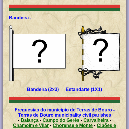
Bandeira -
Bandeira (2x3) Estandarte (1X1)
Freguesias do município de Terras de Bouro -
Terras de Bouro municipality civil parishes
•
Balança
•
Campo do Gerês
•
Carvalheira
•
Chamoim e Vilar
•
Chorense e Monte
•
Cibões e