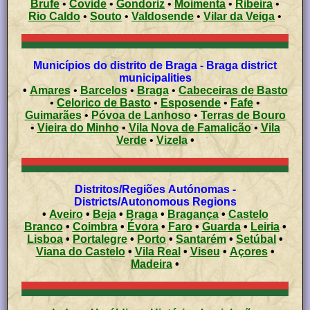
Brufe
•
Covide
•
Gondoriz
•
Moimenta
•
Ribeira
•
Rio Caldo
•
Souto
•
Valdosende
•
Vilar da Veiga
•
Municípios do distrito de Braga - Braga district
municipalities
•
Amares
•
Barcelos
•
Braga
•
Cabeceiras de Basto
•
Celorico de Basto
•
Esposende
•
Fafe
•
Guimarães
•
Póvoa de Lanhoso
•
Terras de Bouro
•
Vieira do Minho
•
Vila Nova de Famalicão
•
Vila
Verde
•
Vizela
•
Distritos/Regiões Autónomas -
Districts/Autonomous Regions
•
Aveiro
•
Beja
•
Braga
•
Bragança
•
Castelo
Branco
•
Coimbra
•
Évora
•
Faro
•
Guarda
•
Leiria
•
Lisboa
•
Portalegre
•
Porto
•
Santarém
•
Setúbal
•
Viana do Castelo
•
Vila Real
•
Viseu
•
Açores
•
Madeira
•