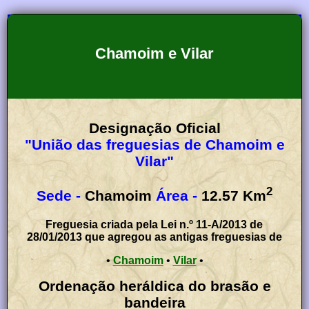
Chamoim e Vilar
Designação Oficial
"União das freguesias de Chamoim e
Vilar"
2
Sede -
Chamoim
Área -
12.57
Km
Freguesia criada pela Lei n.º 11-A/2013 de
28/01/2013 que agregou as antigas freguesias de
•
Chamoim
•
Vilar
•
Ordenação heráldica do brasão e
bandeira