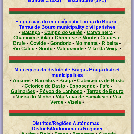
Bandeira (2x3) Estandarte (1X1)
Freguesias do município de Terras de Bouro -
Terras de Bouro municipality civil parishes
•
Balança
•
Campo do Gerês
•
Carvalheira
•
Chamoim e Vilar
•
Chorense e Monte
•
Cibões e
Brufe
•
Covide
•
Gondoriz
•
Moimenta
•
Ribeira
•
Rio Caldo
•
Souto
•
Valdosende
•
Vilar da Veiga
•
Municípios do distrito de Braga - Braga district
municipalities
•
Amares
•
Barcelos
•
Braga
•
Cabeceiras de Basto
•
Celorico de Basto
•
Esposende
•
Fafe
•
Guimarães
•
Póvoa de Lanhoso
•
Terras de Bouro
•
Vieira do Minho
•
Vila Nova de Famalicão
•
Vila
Verde
•
Vizela
•
Distritos/Regiões Autónomas -
Districts/Autonomous Regions