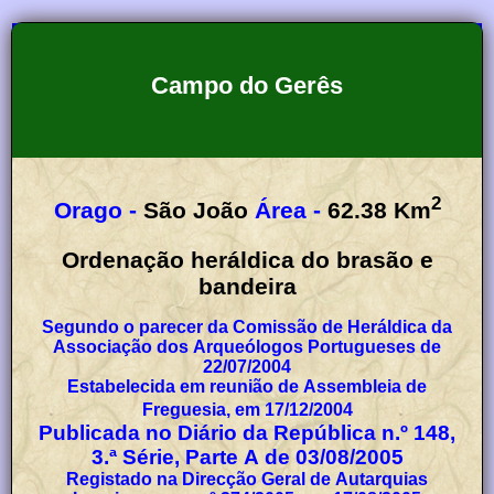
Campo do Gerês
2
Orago -
São João
Área -
62.38
Km
Ordenação heráldica do brasão e
bandeira
Segundo o parecer da Comissão de Heráldica da
Associação dos Arqueólogos Portugueses de
22/07/2004
Estabelecida em reunião de Assembleia de
Freguesia, em 17/12/2004
Publicada no Diário da República n.º 148,
3.ª Série, Parte A de 03/08/2005
Registado na Direcção Geral de Autarquias