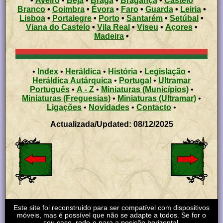
•
Aveiro
•
Beja
•
Braga
•
Bragança
•
Castelo
Branco
•
Coimbra
•
Évora
•
Faro
•
Guarda
•
Leiria
•
Lisboa
•
Portalegre
•
Porto
•
Santarém
•
Setúbal
•
Viana do Castelo
•
Vila Real
•
Viseu
•
Açores
•
Madeira
•
•
Index
•
Heráldica
•
História
•
Legislação
•
Heráldica Autárquica
•
Portugal
•
Ultramar
Português
•
A - Z
•
Miniaturas (Municípios)
•
Miniaturas (Freguesias)
•
Miniaturas (Ultramar)
•
Ligações
•
Novidades
•
Contacto
•
Actualizada/Updated: 08/12/2025
Este site foi reconstruido para ser compatível com dispositivos
móveis, mas é possível que não se adapte a todos. Se for o
seu caso, rode-o para a posição horizontal.