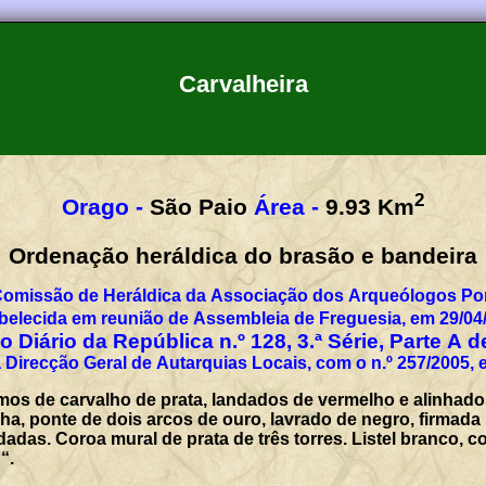
Carvalheira
2
Orago -
São Paio
Área -
9.93
Km
Ordenação heráldica do brasão e bandeira
Comissão de Heráldica da Associação dos Arqueólogos Por
belecida em reunião de Assembleia de Freguesia, em 29/04
 Diário da República n.º 128, 3.ª Série, Parte A 
 Direcção Geral de Autarquias Locais, com o n.º 257/2005, 
os de carvalho de prata, landados de vermelho e alinhado
ha, ponte de dois arcos de ouro, lavrado de negro, firmad
dadas. Coroa mural de prata de três torres. Listel branco, 
“.