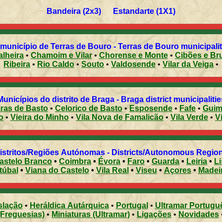
Bandeira (2x3) Estandarte (1X1)
município de Terras de Bouro - Terras de Bouro municipality
alheira
•
Chamoim e Vilar
•
Chorense e Monte
•
Cibões e Br
Ribeira
•
Rio Caldo
•
Souto
•
Valdosende
•
Vilar da Veiga
•
Municípios do distrito de Braga - Braga district municipalitie
ras de Basto
•
Celorico de Basto
•
Esposende
•
Fafe
•
Guim
o
•
Vieira do Minho
•
Vila Nova de Famalicão
•
Vila Verde
•
V
Distritos/Regiões Autónomas - Districts/Autonomous Regi
astelo Branco
•
Coimbra
•
Évora
•
Faro
•
Guarda
•
Leiria
•
L
túbal
•
Viana do Castelo
•
Vila Real
•
Viseu
•
Açores
•
Madei
slação
•
Heráldica Autárquica
•
Portugal
•
Ultramar Portugu
(Freguesias)
•
Miniaturas (Ultramar)
•
Ligações
•
Novidades