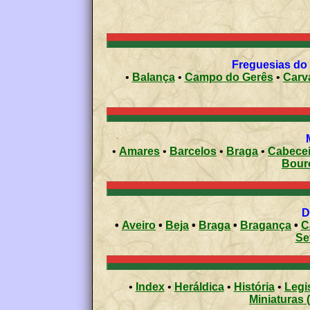
Freguesias do 
•
Balança
•
Campo do Gerês
•
Carv
•
Amares
•
Barcelos
•
Braga
•
Cabecei
Bour
•
Aveiro
•
Beja
•
Braga
•
Bragança
•
C
Se
•
Index
•
Heráldica
•
História
•
Legi
Miniaturas 