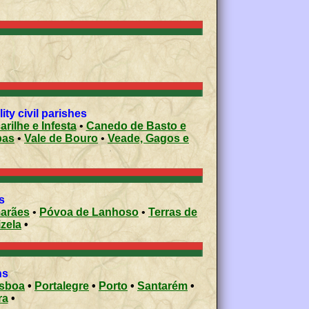
ty civil parishes
rilhe e Infesta
•
Canedo de Basto e
bas
•
Vale de Bouro
•
Veade, Gagos e
s
arães
•
Póvoa de Lanhoso
•
Terras de
izela
•
ons
isboa
•
Portalegre
•
Porto
•
Santarém
•
ra
•