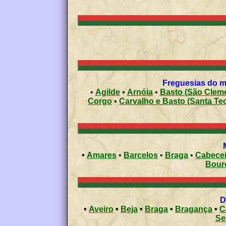
Freguesias do mu
•
Agilde
•
Arnóia
•
Basto (São Clem
Corgo
•
Carvalho e Basto (Santa Tec
•
Amares
•
Barcelos
•
Braga
•
Cabecei
Bour
•
Aveiro
•
Beja
•
Braga
•
Bragança
•
C
Se