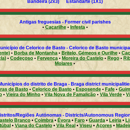
Bandeira (2x3) Estandarte (1X1)
Antigas freguesias - Former civil parishes
•
Caçarilhe
•
Infesta
•
nicípio de Celorico de Basto - Celorico de Basto municipali
ente)
•
Borba de Montanha
•
Britelo, Gémeos e Ourilhe
•
Caça
la)
•
Codeçoso
•
Fervença
•
Moreira do Castelo
•
Rego
•
Ri
Molares
•
Municípios do distrito de Braga - Braga district municipalitie
ras de Basto
•
Celorico de Basto
•
Esposende
•
Fafe
•
Guim
o
•
Vieira do Minho
•
Vila Nova de Famalicão
•
Vila Verde
•
V
Distritos/Regiões Autónomas - Districts/Autonomous Regi
astelo Branco
•
Coimbra
•
Évora
•
Faro
•
Guarda
•
Leiria
•
L
túbal
•
Viana do Castelo
•
Vila Real
•
Viseu
•
Açores
•
Madei