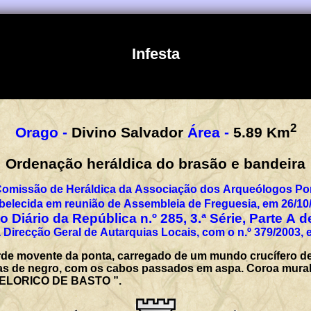
Infesta
2
Orago -
Divino Salvador
Área -
5.89
Km
Ordenação heráldica do brasão e bandeira
Comissão de Heráldica da Associação dos Arqueólogos Por
belecida em reunião de Assembleia de Freguesia, em 26/10
 Diário da República n.º 285, 3.ª Série, Parte A 
 Direcção Geral de Autarquias Locais, com o n.º 379/2003, 
rde movente da ponta, carregado de um mundo crucífero d
s de negro, com os cabos passados em aspa. Coroa mural de
 CELORICO DE BASTO ”.