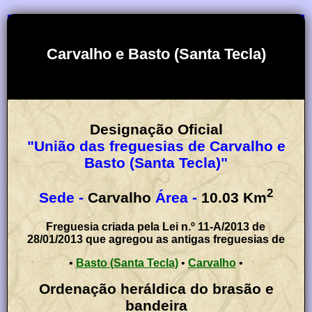
Carvalho e Basto (Santa Tecla)
Designação Oficial
"União das freguesias de Carvalho e
Basto (Santa Tecla)"
2
Sede -
Carvalho
Área -
10.03
Km
Freguesia criada pela Lei n.º 11-A/2013 de
28/01/2013 que agregou as antigas freguesias de
•
Basto (Santa Tecla)
•
Carvalho
•
Ordenação heráldica do brasão e
bandeira