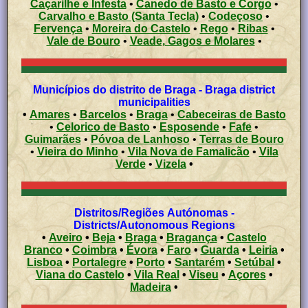
Caçarilhe e Infesta
•
Canedo de Basto e Corgo
•
Carvalho e Basto (Santa Tecla)
•
Codeçoso
•
Fervença
•
Moreira do Castelo
•
Rego
•
Ribas
•
Vale de Bouro
•
Veade, Gagos e Molares
•
Municípios do distrito de Braga - Braga district
municipalities
•
Amares
•
Barcelos
•
Braga
•
Cabeceiras de Basto
•
Celorico de Basto
•
Esposende
•
Fafe
•
Guimarães
•
Póvoa de Lanhoso
•
Terras de Bouro
•
Vieira do Minho
•
Vila Nova de Famalicão
•
Vila
Verde
•
Vizela
•
Distritos/Regiões Autónomas -
Districts/Autonomous Regions
•
Aveiro
•
Beja
•
Braga
•
Bragança
•
Castelo
Branco
•
Coimbra
•
Évora
•
Faro
•
Guarda
•
Leiria
•
Lisboa
•
Portalegre
•
Porto
•
Santarém
•
Setúbal
•
Viana do Castelo
•
Vila Real
•
Viseu
•
Açores
•
Madeira
•