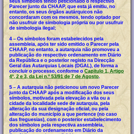
seus símbolos tendo peticionado o respectivo
Parecer junto da CHAAP, que esta já emitiu, no
entanto, os seus órgãos autárquicos não
concordaram com os mesmos, tendo optado por
não usufruir de simbologia própria ou por usufruir
de simbologia ilegal;
4 – Os símbolos foram estabelecidos pela
assembleia, após ter sido emitido o Parecer pela
CHAAP, no entanto, a autarquia não promoveu a
publicação do respectivo ordenamento em Diário
da República e o posterior registo na Direcção
Geral das Autarquias Locais (DGAL), de forma a
concluir o processo, conforme o
Capitulo 1, Artigo
4º, 2 e 3, da Lei n.º 53/91 de 7 de Agosto
.
5 – A autarquia não peticionou um novo Parecer
junto da CHAAP após a modificação dos seus
símbolos, motivada pela elevação a vila ou a
cidade da localidade sede de autarquia, pela
alteração da sua designação oficial, ou pela
alteração do município a que pertence (no caso
das freguesias), com o posterior estabelecimento
dos símbolos pela respectiva assembleia,
publicação do ordenamento em Diário da