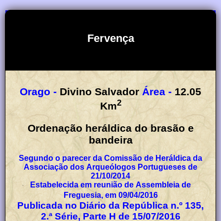
Fervença
Orago -
Divino Salvador
Área -
12.05
2
Km
Ordenação heráldica do brasão e
bandeira
Segundo o parecer da Comissão de Heráldica da
Associação dos Arqueólogos Portugueses de
21/10/2014
Estabelecida em reunião de Assembleia de
Freguesia, em 09/04/2016
Publicada no Diário da República n.º 135,
2.ª Série, Parte H de 15/07/2016