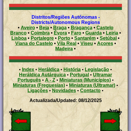
Distritos/Regiões Autónomas -
Districts/Autonomous Regions
•
Aveiro
•
Beja
•
Braga
•
Bragança
•
Castelo
Branco
•
Coimbra
•
Évora
•
Faro
•
Guarda
•
Leiria
•
Lisboa
•
Portalegre
•
Porto
•
Santarém
•
Setúbal
•
Viana do Castelo
•
Vila Real
•
Viseu
•
Açores
•
Madeira
•
•
Index
•
Heráldica
•
História
•
Legislação
•
Heráldica Autárquica
•
Portugal
•
Ultramar
Português
•
A - Z
•
Miniaturas (Municípios)
•
Miniaturas (Freguesias)
•
Miniaturas (Ultramar)
•
Ligações
•
Novidades
•
Contacto
•
Actualizada/Updated: 08/12/2025