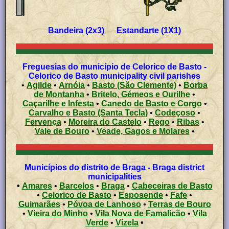
Bandeira (2x3) Estandarte (1X1)
Freguesias do município de Celorico de Basto -
Celorico de Basto municipality civil parishes
•
Agilde
•
Arnóia
•
Basto (São Clemente)
•
Borba
de Montanha
•
Britelo, Gémeos e Ourilhe
•
Caçarilhe e Infesta
•
Canedo de Basto e Corgo
•
Carvalho e Basto (Santa Tecla)
•
Codeçoso
•
Fervença
•
Moreira do Castelo
•
Rego
•
Ribas
•
Vale de Bouro
•
Veade, Gagos e Molares
•
Municípios do distrito de Braga - Braga district
municipalities
•
Amares
•
Barcelos
•
Braga
•
Cabeceiras de Basto
•
Celorico de Basto
•
Esposende
•
Fafe
•
Guimarães
•
Póvoa de Lanhoso
•
Terras de Bouro
•
Vieira do Minho
•
Vila Nova de Famalicão
•
Vila
Verde
•
Vizela
•