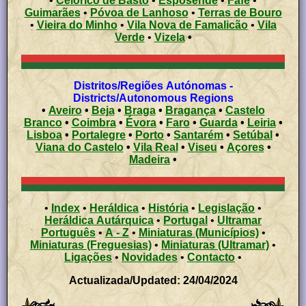
•
Celorico de Basto
•
Esposende
•
Fafe
•
Guimarães
•
Póvoa de Lanhoso
•
Terras de Bouro
•
Vieira do Minho
•
Vila Nova de Famalicão
•
Vila
Verde
•
Vizela
•
Distritos/Regiões Autónomas -
Districts/Autonomous Regions
•
Aveiro
•
Beja
•
Braga
•
Bragança
•
Castelo
Branco
•
Coimbra
•
Évora
•
Faro
•
Guarda
•
Leiria
•
Lisboa
•
Portalegre
•
Porto
•
Santarém
•
Setúbal
•
Viana do Castelo
•
Vila Real
•
Viseu
•
Açores
•
Madeira
•
•
Index
•
Heráldica
•
História
•
Legislação
•
Heráldica Autárquica
•
Portugal
•
Ultramar
Português
•
A - Z
•
Miniaturas (Municípios)
•
Miniaturas (Freguesias)
•
Miniaturas (Ultramar)
•
Ligações
•
Novidades
•
Contacto
•
Actualizada/Updated: 24/04/2024