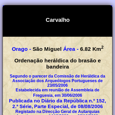
Carvalho
2
Orago -
São Miguel
Área -
6.82
Km
Ordenação heráldica do brasão e
bandeira
Segundo o parecer da Comissão de Heráldica da
Associação dos Arqueólogos Portugueses de
23/05/2006
Estabelecida em reunião de Assembleia de
Freguesia, em 30/06/2006
Publicada no Diário da República n.º 152,
2.ª Série, Parte Especial, de 08/08/2006
Registado na Direcção Geral de Autarquias