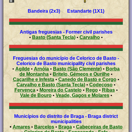
Bandeira (2x3) Estandarte (1X1)
Antigas freguesias - Former civil parishes
•
Basto (Santa Tecla)
•
Carvalho
•
Freguesias do município de Celorico de Basto -
Celorico de Basto municipality civil parishes
•
Agilde
•
Arnóia
•
Basto (São Clemente)
•
Borba
de Montanha
•
Britelo, Gémeos e Ourilhe
•
Caçarilhe e Infesta
•
Canedo de Basto e Corgo
•
Carvalho e Basto (Santa Tecla)
•
Codeçoso
•
Fervença
•
Moreira do Castelo
•
Rego
•
Ribas
•
Vale de Bouro
•
Veade, Gagos e Molares
•
Municípios do distrito de Braga - Braga district
municipalities
•
Amares
•
Barcelos
•
Braga
•
Cabeceiras de Basto