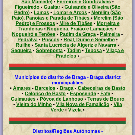
São Mamede)
•
Ferreiros e Gondizalves
•
Figueiredo
•
Gualtar
•
Guisande e Oliveira (São
Pedro)
•
Lamas
•
Lomar e Arcos
•
Merelim (São
Paio), Panoias e Parada de Tibães
•
Merelim (São
Pedro) e Frossos
•
Mire de Tibães
•
Morreira e
Trandeiras
•
Nogueira, Fraião e Lamaçães
•
Nogueiró e Tenões
•
Padim da Graça
•
Palmeira
•
Pedralva
•
Priscos
•
Real, Dume e Semelhe
•
Ruilhe
•
Santa Lucrécia de Algeriz e Navarra
•
Sequeira
•
Sobreposta
•
Tadim
•
Tebosa
•
Vilaça e
Fradelos
•
Municípios do distrito de Braga - Braga district
municipalities
•
Amares
•
Barcelos
•
Braga
•
Cabeceiras de Basto
•
Celorico de Basto
•
Esposende
•
Fafe
•
Guimarães
•
Póvoa de Lanhoso
•
Terras de Bouro
•
Vieira do Minho
•
Vila Nova de Famalicão
•
Vila
Verde
•
Vizela
•
Distritos/Regiões Autónomas -