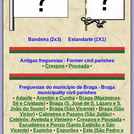
Bandeira (2x3) Estandarte (1X1)
Antigas freguesias - Former civil parishes
•
Crespos
•
Pousada
•
Freguesias do município de Braga - Braga
municipality civil parishes
•
Adaúfe
•
Arentim e Cunha
•
Braga (Maximinos,
Sé e Cividade)
•
Braga (S. José de S. Lázaro e S.
João do Souto)
•
Braga (São Vicente)
•
Braga (São
Victor)
•
Cabreiros e Passos (São Julião)
•
Celeirós, Aveleda e Vimieiro
•
Crespos e Pousada
•
Escudeiros e Penso (Santo Estêvão e São
Vicente)
•
Espinho
•
Esporões
•
Este (São Pedro e