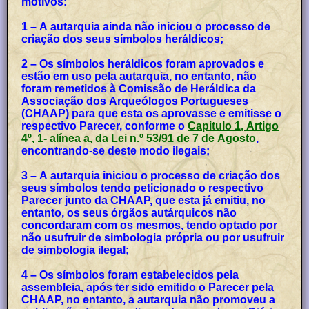
motivos:
1 – A autarquia ainda não iniciou o processo de
criação dos seus símbolos heráldicos;
2 – Os símbolos heráldicos foram aprovados e
estão em uso pela autarquia, no entanto, não
foram remetidos à Comissão de Heráldica da
Associação dos Arqueólogos Portugueses
(CHAAP) para que esta os aprovasse e emitisse o
respectivo Parecer, conforme o
Capitulo 1, Artigo
4º, 1- alínea a, da Lei n.º 53/91 de 7 de Agosto
,
encontrando-se deste modo ilegais;
3 – A autarquia iniciou o processo de criação dos
seus símbolos tendo peticionado o respectivo
Parecer junto da CHAAP, que esta já emitiu, no
entanto, os seus órgãos autárquicos não
concordaram com os mesmos, tendo optado por
não usufruir de simbologia própria ou por usufruir
de simbologia ilegal;
4 – Os símbolos foram estabelecidos pela
assembleia, após ter sido emitido o Parecer pela
CHAAP, no entanto, a autarquia não promoveu a