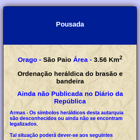
Pousada
2
Orago -
São Paio
Área -
3.56
Km
Ordenação heráldica do brasão e
bandeira
Ainda não Publicada no Diário da
República
Armas - Os símbolos heráldicos desta autarquia
são desconhecidos ou ainda não se encontram
legalizados.
Tal situação poderá dever-se aos seguintes