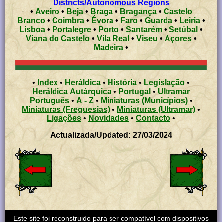
Districts/Autonomous Regions
•
Aveiro
•
Beja
•
Braga
•
Bragança
•
Castelo
Branco
•
Coimbra
•
Évora
•
Faro
•
Guarda
•
Leiria
•
Lisboa
•
Portalegre
•
Porto
•
Santarém
•
Setúbal
•
Viana do Castelo
•
Vila Real
•
Viseu
•
Açores
•
Madeira
•
•
Index
•
Heráldica
•
História
•
Legislação
•
Heráldica Autárquica
•
Portugal
•
Ultramar
Português
•
A - Z
•
Miniaturas (Municípios)
•
Miniaturas (Freguesias)
•
Miniaturas (Ultramar)
•
Ligações
•
Novidades
•
Contacto
•
Actualizada/Updated: 27/03/2024
Este site foi reconstruido para ser compatível com dispositivos