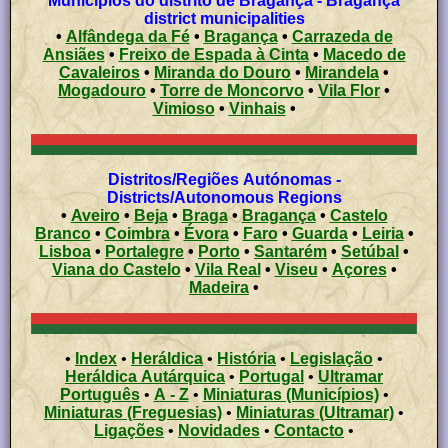
Municípios do distrito de Bragança - Bragança
district municipalities
•
Alfândega da Fé
•
Bragança
•
Carrazeda de
Ansiães
•
Freixo de Espada à Cinta
•
Macedo de
Cavaleiros
•
Miranda do Douro
•
Mirandela
•
Mogadouro
•
Torre de Moncorvo
•
Vila Flor
•
Vimioso
•
Vinhais
•
Distritos/Regiões Autónomas -
Districts/Autonomous Regions
•
Aveiro
•
Beja
•
Braga
•
Bragança
•
Castelo
Branco
•
Coimbra
•
Évora
•
Faro
•
Guarda
•
Leiria
•
Lisboa
•
Portalegre
•
Porto
•
Santarém
•
Setúbal
•
Viana do Castelo
•
Vila Real
•
Viseu
•
Açores
•
Madeira
•
•
Index
•
Heráldica
•
História
•
Legislação
•
Heráldica Autárquica
•
Portugal
•
Ultramar
Português
•
A - Z
•
Miniaturas (Municípios)
•
Miniaturas (Freguesias)
•
Miniaturas (Ultramar)
•
Ligações
•
Novidades
•
Contacto
•