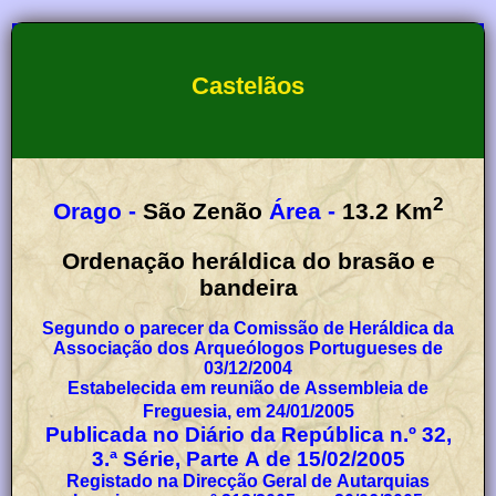
Castelãos
2
Orago -
São Zenão
Área -
13.2
Km
Ordenação heráldica do brasão e
bandeira
Segundo o parecer da Comissão de Heráldica da
Associação dos Arqueólogos Portugueses de
03/12/2004
Estabelecida em reunião de Assembleia de
Freguesia, em 24/01/2005
Publicada no Diário da República n.º 32,
3.ª Série, Parte A de 15/02/2005
Registado na Direcção Geral de Autarquias