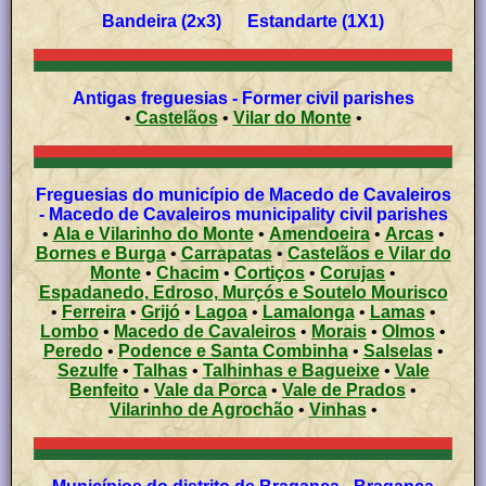
Bandeira (2x3) Estandarte (1X1)
Antigas freguesias - Former civil parishes
•
Castelãos
•
Vilar do Monte
•
Freguesias do município de Macedo de Cavaleiros
- Macedo de Cavaleiros municipality civil parishes
•
Ala e Vilarinho do Monte
•
Amendoeira
•
Arcas
•
Bornes e Burga
•
Carrapatas
•
Castelãos e Vilar do
Monte
•
Chacim
•
Cortiços
•
Corujas
•
Espadanedo, Edroso, Murçós e Soutelo Mourisco
•
Ferreira
•
Grijó
•
Lagoa
•
Lamalonga
•
Lamas
•
Lombo
•
Macedo de Cavaleiros
•
Morais
•
Olmos
•
Peredo
•
Podence e Santa Combinha
•
Salselas
•
Sezulfe
•
Talhas
•
Talhinhas e Bagueixe
•
Vale
Benfeito
•
Vale da Porca
•
Vale de Prados
•
Vilarinho de Agrochão
•
Vinhas
•