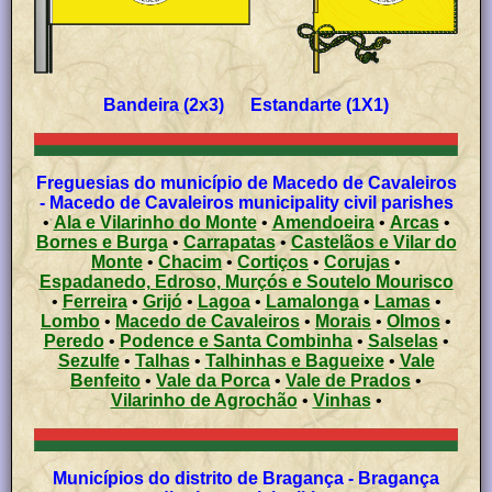
Bandeira (2x3) Estandarte (1X1)
Freguesias do município de Macedo de Cavaleiros
- Macedo de Cavaleiros municipality civil parishes
•
Ala e Vilarinho do Monte
•
Amendoeira
•
Arcas
•
Bornes e Burga
•
Carrapatas
•
Castelãos e Vilar do
Monte
•
Chacim
•
Cortiços
•
Corujas
•
Espadanedo, Edroso, Murçós e Soutelo Mourisco
•
Ferreira
•
Grijó
•
Lagoa
•
Lamalonga
•
Lamas
•
Lombo
•
Macedo de Cavaleiros
•
Morais
•
Olmos
•
Peredo
•
Podence e Santa Combinha
•
Salselas
•
Sezulfe
•
Talhas
•
Talhinhas e Bagueixe
•
Vale
Benfeito
•
Vale da Porca
•
Vale de Prados
•
Vilarinho de Agrochão
•
Vinhas
•
Municípios do distrito de Bragança - Bragança