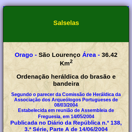
Salselas
Orago -
São Lourenço
Área -
36.42
2
Km
Ordenação heráldica do brasão e
bandeira
Segundo o parecer da Comissão de Heráldica da
Associação dos Arqueólogos Portugueses de
08/03/2004
Estabelecida em reunião de Assembleia de
Freguesia, em 14/05/2004
Publicada no Diário da República n.º 138,
3.ª Série, Parte A de 14/06/2004