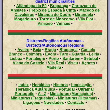
district municipalities
•
Alfândega da Fé
•
Bragança
•
Carrazeda de
Ansiães
•
Freixo de Espada à Cinta
•
Macedo de
Cavaleiros
•
Miranda do Douro
•
Mirandela
•
Mogadouro
•
Torre de Moncorvo
•
Vila Flor
•
Vimioso
•
Vinhais
•
Distritos/Regiões Autónomas -
Districts/Autonomous Regions
•
Aveiro
•
Beja
•
Braga
•
Bragança
•
Castelo
Branco
•
Coimbra
•
Évora
•
Faro
•
Guarda
•
Leiria
•
Lisboa
•
Portalegre
•
Porto
•
Santarém
•
Setúbal
•
Viana do Castelo
•
Vila Real
•
Viseu
•
Açores
•
Madeira
•
•
Index
•
Heráldica
•
História
•
Legislação
•
Heráldica Autárquica
•
Portugal
•
Ultramar
Português
•
A - Z
•
Miniaturas (Municípios)
•
Miniaturas (Freguesias)
•
Miniaturas (Ultramar)
•
Ligações
•
Novidades
•
Contacto
•