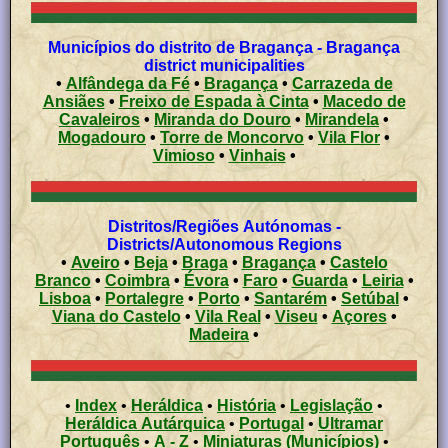
Municípios do distrito de Bragança - Bragança
district municipalities
•
Alfândega da Fé
•
Bragança
•
Carrazeda de
Ansiães
•
Freixo de Espada à Cinta
•
Macedo de
Cavaleiros
•
Miranda do Douro
•
Mirandela
•
Mogadouro
•
Torre de Moncorvo
•
Vila Flor
•
Vimioso
•
Vinhais
•
Distritos/Regiões Autónomas -
Districts/Autonomous Regions
•
Aveiro
•
Beja
•
Braga
•
Bragança
•
Castelo
Branco
•
Coimbra
•
Évora
•
Faro
•
Guarda
•
Leiria
•
Lisboa
•
Portalegre
•
Porto
•
Santarém
•
Setúbal
•
Viana do Castelo
•
Vila Real
•
Viseu
•
Açores
•
Madeira
•
•
Index
•
Heráldica
•
História
•
Legislação
•
Heráldica Autárquica
•
Portugal
•
Ultramar
Português
•
A - Z
•
Miniaturas (Municípios)
•