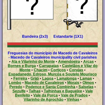
Bandeira (2x3) Estandarte (1X1)
Freguesias do município de Macedo de Cavaleiros
- Macedo de Cavaleiros municipality civil parishes
•
Ala e Vilarinho do Monte
•
Amendoeira
•
Arcas
•
Bornes e Burga
•
Carrapatas
•
Castelãos e Vilar do
Monte
•
Chacim
•
Cortiços
•
Corujas
•
Espadanedo, Edroso, Murçós e Soutelo Mourisco
•
Ferreira
•
Grijó
•
Lagoa
•
Lamalonga
•
Lamas
•
Lombo
•
Macedo de Cavaleiros
•
Morais
•
Olmos
•
Peredo
•
Podence e Santa Combinha
•
Salselas
•
Sezulfe
•
Talhas
•
Talhinhas e Bagueixe
•
Vale
Benfeito
•
Vale da Porca
•
Vale de Prados
•
Vilarinho de Agrochão
•
Vinhas
•