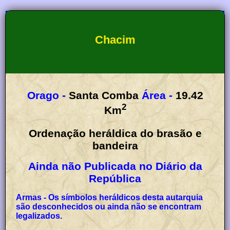
Chacim
Orago -
Santa Comba
Área -
19.42
2
Km
Ordenação heráldica do brasão e
bandeira
Ainda não Publicada no Diário da
República
Armas - Os símbolos heráldicos desta autarquia
são desconhecidos ou ainda não se encontram
legalizados.