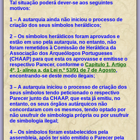
Tal situação poderá dever-se aos seguintes
motivos:
1 – A autarquia ainda não iniciou o processo de
criação dos seus símbolos heráldicos;
2 – Os símbolos heráldicos foram aprovados e
estão em uso pela autarquia, no entanto, não
foram remetidos à Comissão de Heráldica da
Associação dos Arqueólogos Portugueses
(CHAAP) para que esta os aprovasse e emitisse o
respectivo Parecer, conforme o
Capitulo 1, Artigo
4º, 1- alínea a, da Lei n.º 53/91 de 7 de Agosto
,
encontrando-se deste modo ilegais;
3 – A autarquia iniciou o processo de criação dos
seus símbolos tendo peticionado o respectivo
Parecer junto da CHAAP, que esta já emitiu, no
entanto, os seus órgãos autárquicos não
concordaram com os mesmos, tendo optado por
não usufruir de simbologia própria ou por usufruir
de simbologia ilegal;
4 – Os símbolos foram estabelecidos pela
assembleia, após ter sido emitido o Parecer pela