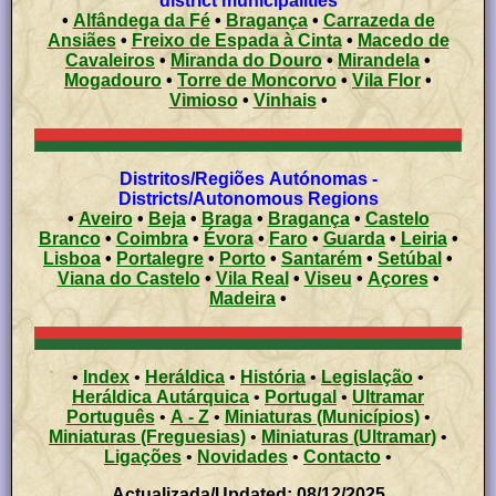
district municipalities
•
Alfândega da Fé
•
Bragança
•
Carrazeda de
Ansiães
•
Freixo de Espada à Cinta
•
Macedo de
Cavaleiros
•
Miranda do Douro
•
Mirandela
•
Mogadouro
•
Torre de Moncorvo
•
Vila Flor
•
Vimioso
•
Vinhais
•
Distritos/Regiões Autónomas -
Districts/Autonomous Regions
•
Aveiro
•
Beja
•
Braga
•
Bragança
•
Castelo
Branco
•
Coimbra
•
Évora
•
Faro
•
Guarda
•
Leiria
•
Lisboa
•
Portalegre
•
Porto
•
Santarém
•
Setúbal
•
Viana do Castelo
•
Vila Real
•
Viseu
•
Açores
•
Madeira
•
•
Index
•
Heráldica
•
História
•
Legislação
•
Heráldica Autárquica
•
Portugal
•
Ultramar
Português
•
A - Z
•
Miniaturas (Municípios)
•
Miniaturas (Freguesias)
•
Miniaturas (Ultramar)
•
Ligações
•
Novidades
•
Contacto
•
Actualizada/Updated: 08/12/2025