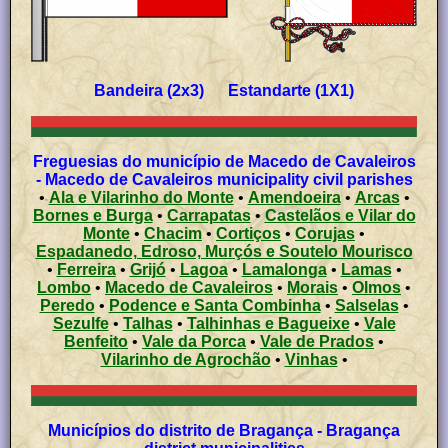
Bandeira (2x3) Estandarte (1X1)
Freguesias do município de Macedo de Cavaleiros
- Macedo de Cavaleiros municipality civil parishes
•
Ala e Vilarinho do Monte
•
Amendoeira
•
Arcas
•
Bornes e Burga
•
Carrapatas
•
Castelãos e Vilar do
Monte
•
Chacim
•
Cortiços
•
Corujas
•
Espadanedo, Edroso, Murçós e Soutelo Mourisco
•
Ferreira
•
Grijó
•
Lagoa
•
Lamalonga
•
Lamas
•
Lombo
•
Macedo de Cavaleiros
•
Morais
•
Olmos
•
Peredo
•
Podence e Santa Combinha
•
Salselas
•
Sezulfe
•
Talhas
•
Talhinhas e Bagueixe
•
Vale
Benfeito
•
Vale da Porca
•
Vale de Prados
•
Vilarinho de Agrochão
•
Vinhas
•
Municípios do distrito de Bragança - Bragança