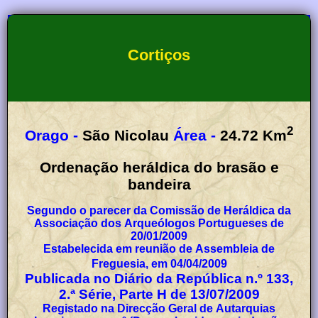
Cortiços
2
Orago -
São Nicolau
Área -
24.72
Km
Ordenação heráldica do brasão e
bandeira
Segundo o parecer da Comissão de Heráldica da
Associação dos Arqueólogos Portugueses de
20/01/2009
Estabelecida em reunião de Assembleia de
Freguesia, em 04/04/2009
Publicada no Diário da República n.º 133,
2.ª Série, Parte H de 13/07/2009
Registado na Direcção Geral de Autarquias