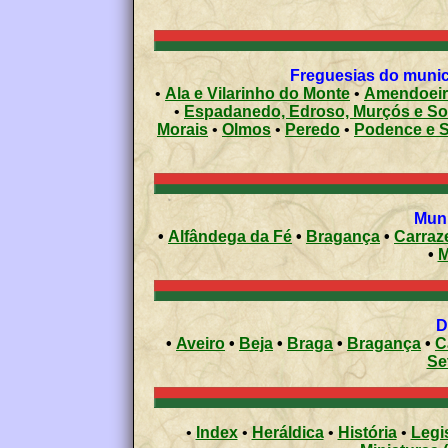
Freguesias do municí
•
Ala e Vilarinho do Monte
•
Amendoeir
•
Espadanedo, Edroso, Murçós e So
Morais
•
Olmos
•
Peredo
•
Podence e 
Muni
•
Alfândega da Fé
•
Bragança
•
Carraz
•
M
•
Aveiro
•
Beja
•
Braga
•
Bragança
•
C
Se
•
Index
•
Heráldica
•
História
•
Legi