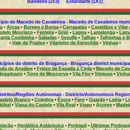
Bandeira (2x3) Estandarte (1X1)
pio de Macedo de Cavaleiros - Macedo de Cavaleiros munici
a
•
Arcas
•
Bornes e Burga
•
Carrapatas
•
Castelãos e Vilar
utelo Mourisco
•
Ferreira
•
Grijó
•
Lagoa
•
Lamalonga
•
Lam
Santa Combinha
•
Salselas
•
Sezulfe
•
Talhas
•
Talhinhas e 
•
Vale de Prados
•
Vilarinho de Agrochão
•
Vinhas
•
cípios do distrito de Bragança - Bragança district municipal
eda de Ansiães
•
Freixo de Espada à Cinta
•
Macedo de Cav
ogadouro
•
Torre de Moncorvo
•
Vila Flor
•
Vimioso
•
Vinha
Distritos/Regiões Autónomas - Districts/Autonomous Regi
astelo Branco
•
Coimbra
•
Évora
•
Faro
•
Guarda
•
Leiria
•
L
túbal
•
Viana do Castelo
•
Vila Real
•
Viseu
•
Açores
•
Madei
slação
•
Heráldica Autárquica
•
Portugal
•
Ultramar Portugu