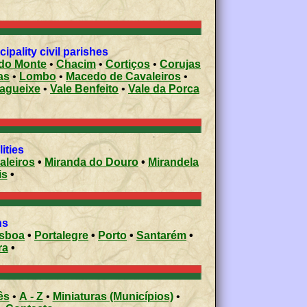
pality civil parishes
 do Monte
•
Chacim
•
Cortiços
•
Corujas
as
•
Lombo
•
Macedo de Cavaleiros
•
Bagueixe
•
Vale Benfeito
•
Vale da Porca
ities
aleiros
•
Miranda do Douro
•
Mirandela
is
•
ons
isboa
•
Portalegre
•
Porto
•
Santarém
•
ra
•
ês
•
A - Z
•
Miniaturas (Municípios)
•