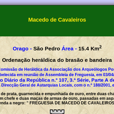
Macedo de Cavaleiros
2
Orago -
São Pedro
Área -
15.4
Km
Ordenação heráldica do brasão e bandeira
Comissão de Heráldica da Associação dos Arqueólogos Por
belecida em reunião de Assembleia de Freguesia, em 03/04
 Diário da República n.º 107, 3.ª Série, Parte A 
 Direcção Geral de Autarquias Locais, com o n.º 188/2001, 
de prata, guarnecida e empunhada de ouro, entre duas chav
em chefe e duas maças de armas de ouro, passadas em asp
a legenda a negro: “ FREGUESIA DE MACEDO DE CAVALEIROS