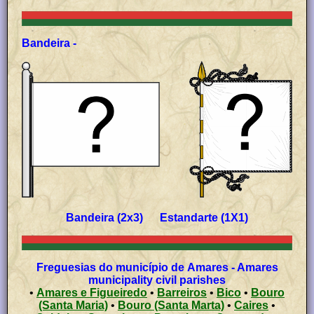
Bandeira -
Bandeira (2x3) Estandarte (1X1)
Freguesias do município de Amares - Amares
municipality civil parishes
•
Amares e Figueiredo
•
Barreiros
•
Bico
•
Bouro
(Santa Maria)
•
Bouro (Santa Marta)
•
Caires
•