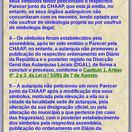
seus símbolos tendo peticionado o respectivo
Parecer junto da CHAAP, que esta já emitiu, no
entanto, os seus órgãos autárquicos não
concordaram com os mesmos, tendo optado por
não usufruir de simbologia própria ou por usufruir
de simbologia ilegal;
4 – Os símbolos foram estabelecidos pela
assembleia, após ter sido emitido o Parecer pela
CHAAP, no entanto, a autarquia não promoveu a
publicação do respectivo ordenamento em Diário
da República e o posterior registo na Direcção
Geral das Autarquias Locais (DGAL), de forma a
concluir o processo, conforme o
Capitulo 1, Artigo
4º, 2 e 3, da Lei n.º 53/91 de 7 de Agosto
.
5 – A autarquia não peticionou um novo Parecer
junto da CHAAP após a modificação dos seus
símbolos, motivada pela elevação a vila ou a
cidade da localidade sede de autarquia, pela
alteração da sua designação oficial, ou pela
alteração do município a que pertence (no caso
das freguesias), com o posterior estabelecimento
dos símbolos pela respectiva assembleia,
publicação do ordenamento em Diário da