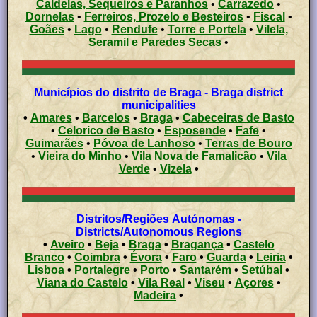
Caldelas, Sequeiros e Paranhos
•
Carrazedo
•
Dornelas
•
Ferreiros, Prozelo e Besteiros
•
Fiscal
•
Goães
•
Lago
•
Rendufe
•
Torre e Portela
•
Vilela,
Seramil e Paredes Secas
•
Municípios do distrito de Braga - Braga district
municipalities
•
Amares
•
Barcelos
•
Braga
•
Cabeceiras de Basto
•
Celorico de Basto
•
Esposende
•
Fafe
•
Guimarães
•
Póvoa de Lanhoso
•
Terras de Bouro
•
Vieira do Minho
•
Vila Nova de Famalicão
•
Vila
Verde
•
Vizela
•
Distritos/Regiões Autónomas -
Districts/Autonomous Regions
•
Aveiro
•
Beja
•
Braga
•
Bragança
•
Castelo
Branco
•
Coimbra
•
Évora
•
Faro
•
Guarda
•
Leiria
•
Lisboa
•
Portalegre
•
Porto
•
Santarém
•
Setúbal
•
Viana do Castelo
•
Vila Real
•
Viseu
•
Açores
•
Madeira
•