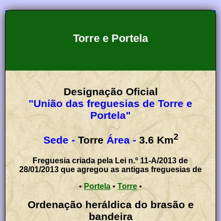
Torre e Portela
Designação Oficial
"União das freguesias de Torre e
Portela"
2
Sede -
Torre
Área -
3.6
Km
Freguesia criada pela Lei n.º 11-A/2013 de
28/01/2013 que agregou as antigas freguesias de
•
Portela
•
Torre
•
Ordenação heráldica do brasão e
bandeira