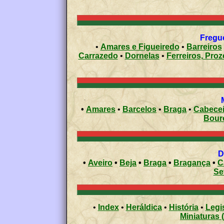
Fregue
•
Amares e Figueiredo
•
Barreiros
Carrazedo
•
Dornelas
•
Ferreiros, Proz
•
Amares
•
Barcelos
•
Braga
•
Cabecei
Bour
•
Aveiro
•
Beja
•
Braga
•
Bragança
•
C
Se
•
Index
•
Heráldica
•
História
•
Legi
Miniaturas 