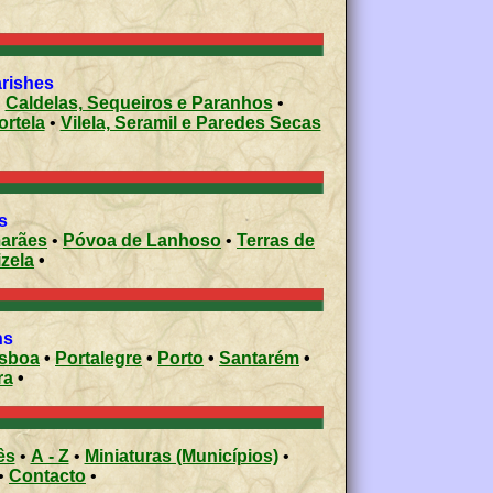
arishes
•
Caldelas, Sequeiros e Paranhos
•
ortela
•
Vilela, Seramil e Paredes Secas
s
arães
•
Póvoa de Lanhoso
•
Terras de
izela
•
ons
isboa
•
Portalegre
•
Porto
•
Santarém
•
ra
•
ês
•
A - Z
•
Miniaturas (Municípios)
•
•
Contacto
•