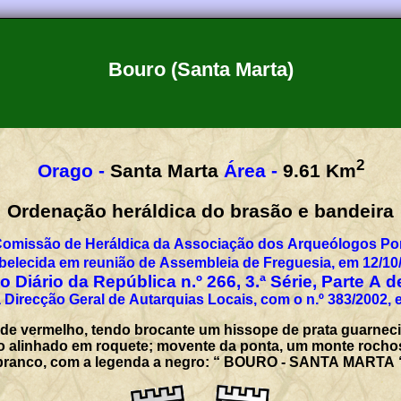
Bouro (Santa Marta)
2
Orago -
Santa Marta
Área -
9.61
Km
Ordenação heráldica do brasão e bandeira
Comissão de Heráldica da Associação dos Arqueólogos Por
belecida em reunião de Assembleia de Freguesia, em 12/10
 Diário da República n.º 266, 3.ª Série, Parte A 
 Direcção Geral de Autarquias Locais, com o n.º 383/2002, 
 de vermelho, tendo brocante um hissope de prata guarneci
o alinhado em roquete; movente da ponta, um monte rochos
el branco, com a legenda a negro: “ BOURO - SANTA MARTA 