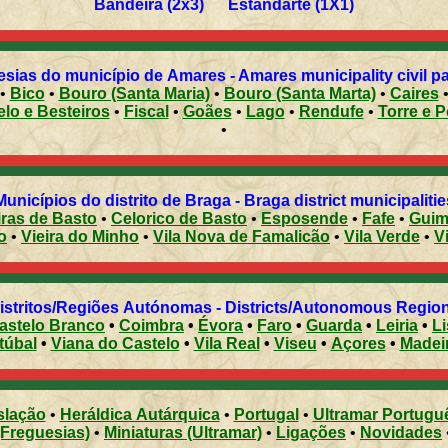
Bandeira (2x3) Estandarte (1X1)
sias do município de Amares - Amares municipality civil p
•
Bico
•
Bouro (Santa Maria)
•
Bouro (Santa Marta)
•
Caires
elo e Besteiros
•
Fiscal
•
Goães
•
Lago
•
Rendufe
•
Torre e P
•
Municípios do distrito de Braga - Braga district municipalitie
ras de Basto
•
Celorico de Basto
•
Esposende
•
Fafe
•
Guim
o
•
Vieira do Minho
•
Vila Nova de Famalicão
•
Vila Verde
•
V
Distritos/Regiões Autónomas - Districts/Autonomous Regi
astelo Branco
•
Coimbra
•
Évora
•
Faro
•
Guarda
•
Leiria
•
L
túbal
•
Viana do Castelo
•
Vila Real
•
Viseu
•
Açores
•
Madei
slação
•
Heráldica Autárquica
•
Portugal
•
Ultramar Portugu
(Freguesias)
•
Miniaturas (Ultramar)
•
Ligações
•
Novidades