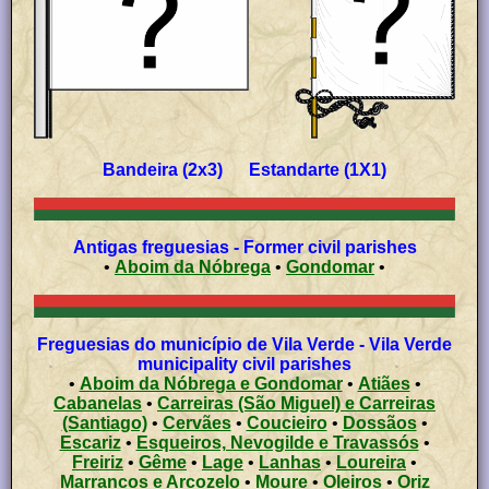
Bandeira (2x3) Estandarte (1X1)
Antigas freguesias - Former civil parishes
•
Aboim da Nóbrega
•
Gondomar
•
Freguesias do município de Vila Verde - Vila Verde
municipality civil parishes
•
Aboim da Nóbrega e Gondomar
•
Atiães
•
Cabanelas
•
Carreiras (São Miguel) e Carreiras
(Santiago)
•
Cervães
•
Coucieiro
•
Dossãos
•
Escariz
•
Esqueiros, Nevogilde e Travassós
•
Freiriz
•
Gême
•
Lage
•
Lanhas
•
Loureira
•
Marrancos e Arcozelo
•
Moure
•
Oleiros
•
Oriz