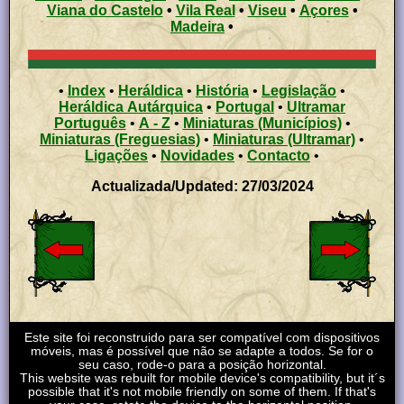
Viana do Castelo
•
Vila Real
•
Viseu
•
Açores
•
Madeira
•
•
Index
•
Heráldica
•
História
•
Legislação
•
Heráldica Autárquica
•
Portugal
•
Ultramar
Português
•
A - Z
•
Miniaturas (Municípios)
•
Miniaturas (Freguesias)
•
Miniaturas (Ultramar)
•
Ligações
•
Novidades
•
Contacto
•
Actualizada/Updated: 27/03/2024
Este site foi reconstruido para ser compatível com dispositivos
móveis, mas é possível que não se adapte a todos. Se for o
seu caso, rode-o para a posição horizontal.
This website was rebuilt for mobile device's compatibility, but it´s
possible that it's not mobile friendly on some of them. If that's