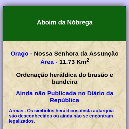
Aboim da Nóbrega
Orago -
Nossa Senhora da Assunção
2
Área -
11.73
Km
Ordenação heráldica do brasão e
bandeira
Ainda não Publicada no Diário da
República
Armas - Os símbolos heráldicos desta autarquia
são desconhecidos ou ainda não se encontram
legalizados.