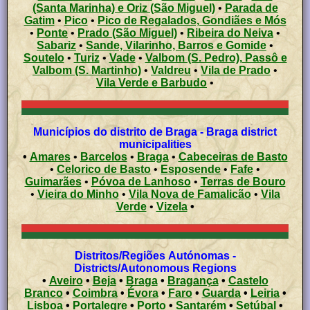
(Santa Marinha) e Oriz (São Miguel)
•
Parada de
Gatim
•
Pico
•
Pico de Regalados, Gondiães e Mós
•
Ponte
•
Prado (São Miguel)
•
Ribeira do Neiva
•
Sabariz
•
Sande, Vilarinho, Barros e Gomide
•
Soutelo
•
Turiz
•
Vade
•
Valbom (S. Pedro), Passô e
Valbom (S. Martinho)
•
Valdreu
•
Vila de Prado
•
Vila Verde e Barbudo
•
Municípios do distrito de Braga - Braga district
municipalities
•
Amares
•
Barcelos
•
Braga
•
Cabeceiras de Basto
•
Celorico de Basto
•
Esposende
•
Fafe
•
Guimarães
•
Póvoa de Lanhoso
•
Terras de Bouro
•
Vieira do Minho
•
Vila Nova de Famalicão
•
Vila
Verde
•
Vizela
•
Distritos/Regiões Autónomas -
Districts/Autonomous Regions
•
Aveiro
•
Beja
•
Braga
•
Bragança
•
Castelo
Branco
•
Coimbra
•
Évora
•
Faro
•
Guarda
•
Leiria
•
Lisboa
•
Portalegre
•
Porto
•
Santarém
•
Setúbal
•