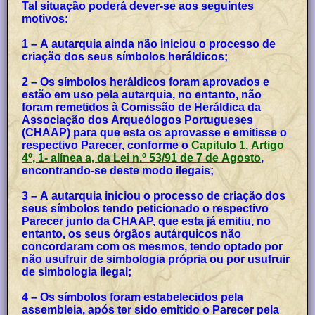
Tal situação poderá dever-se aos seguintes
motivos:
1 – A autarquia ainda não iniciou o processo de
criação dos seus símbolos heráldicos;
2 – Os símbolos heráldicos foram aprovados e
estão em uso pela autarquia, no entanto, não
foram remetidos à Comissão de Heráldica da
Associação dos Arqueólogos Portugueses
(CHAAP) para que esta os aprovasse e emitisse o
respectivo Parecer, conforme o
Capitulo 1, Artigo
4º, 1- alínea a, da Lei n.º 53/91 de 7 de Agosto
,
encontrando-se deste modo ilegais;
3 – A autarquia iniciou o processo de criação dos
seus símbolos tendo peticionado o respectivo
Parecer junto da CHAAP, que esta já emitiu, no
entanto, os seus órgãos autárquicos não
concordaram com os mesmos, tendo optado por
não usufruir de simbologia própria ou por usufruir
de simbologia ilegal;
4 – Os símbolos foram estabelecidos pela
assembleia, após ter sido emitido o Parecer pela