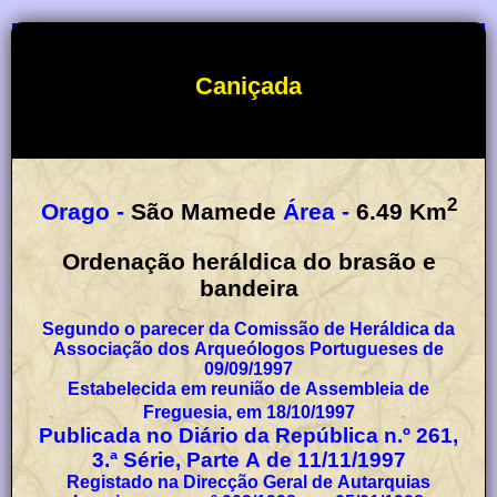
Caniçada
2
Orago -
São Mamede
Área -
6.49
Km
Ordenação heráldica do brasão e
bandeira
Segundo o parecer da Comissão de Heráldica da
Associação dos Arqueólogos Portugueses de
09/09/1997
Estabelecida em reunião de Assembleia de
Freguesia, em 18/10/1997
Publicada no Diário da República n.º 261,
3.ª Série, Parte A de 11/11/1997
Registado na Direcção Geral de Autarquias