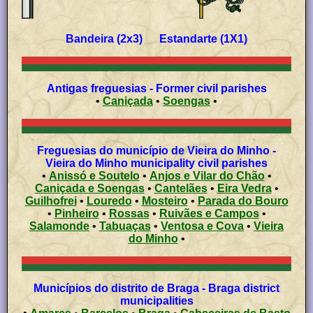
Bandeira (2x3) Estandarte (1X1)
Antigas freguesias - Former civil parishes
•
Caniçada
•
Soengas
•
Freguesias do município de Vieira do Minho -
Vieira do Minho municipality civil parishes
•
Anissó e Soutelo
•
Anjos e Vilar do Chão
•
Caniçada e Soengas
•
Cantelães
•
Eira Vedra
•
Guilhofrei
•
Louredo
•
Mosteiro
•
Parada do Bouro
•
Pinheiro
•
Rossas
•
Ruivães e Campos
•
Salamonde
•
Tabuaças
•
Ventosa e Cova
•
Vieira
do Minho
•
Municípios do distrito de Braga - Braga district
municipalities