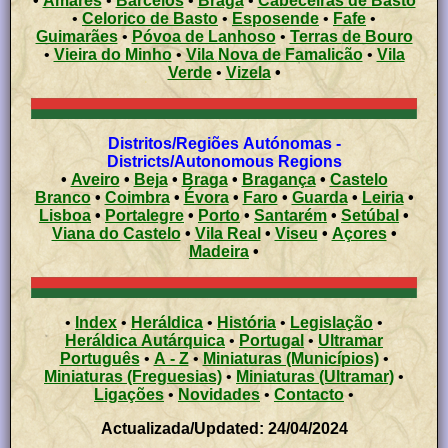
•
Amares
•
Barcelos
•
Braga
•
Cabeceiras de Basto
•
Celorico de Basto
•
Esposende
•
Fafe
•
Guimarães
•
Póvoa de Lanhoso
•
Terras de Bouro
•
Vieira do Minho
•
Vila Nova de Famalicão
•
Vila
Verde
•
Vizela
•
Distritos/Regiões Autónomas -
Districts/Autonomous Regions
•
Aveiro
•
Beja
•
Braga
•
Bragança
•
Castelo
Branco
•
Coimbra
•
Évora
•
Faro
•
Guarda
•
Leiria
•
Lisboa
•
Portalegre
•
Porto
•
Santarém
•
Setúbal
•
Viana do Castelo
•
Vila Real
•
Viseu
•
Açores
•
Madeira
•
•
Index
•
Heráldica
•
História
•
Legislação
•
Heráldica Autárquica
•
Portugal
•
Ultramar
Português
•
A - Z
•
Miniaturas (Municípios)
•
Miniaturas (Freguesias)
•
Miniaturas (Ultramar)
•
Ligações
•
Novidades
•
Contacto
•
Actualizada/Updated: 24/04/2024