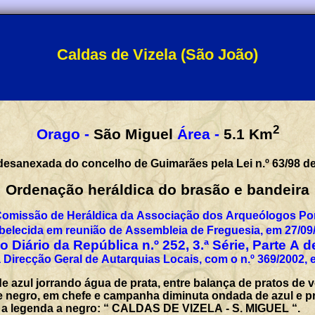
Caldas de Vizela (São João)
2
Orago -
São Miguel
Área -
5.1
Km
desanexada do concelho de Guimarães pela Lei n.º 63/98 de
Ordenação heráldica do brasão e bandeira
Comissão de Heráldica da Associação dos Arqueólogos Por
belecida em reunião de Assembleia de Freguesia, em 27/09
 Diário da República n.º 252, 3.ª Série, Parte A 
 Direcção Geral de Autarquias Locais, com o n.º 369/2002, 
e azul jorrando água de prata, entre balança de pratos de 
 negro, em chefe e campanha diminuta ondada de azul e pr
com a legenda a negro: “ CALDAS DE VIZELA - S. MIGUEL “.