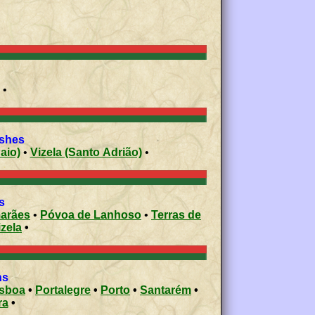
•
ishes
aio)
•
Vizela (Santo Adrião)
•
s
arães
•
Póvoa de Lanhoso
•
Terras de
izela
•
ons
isboa
•
Portalegre
•
Porto
•
Santarém
•
ra
•