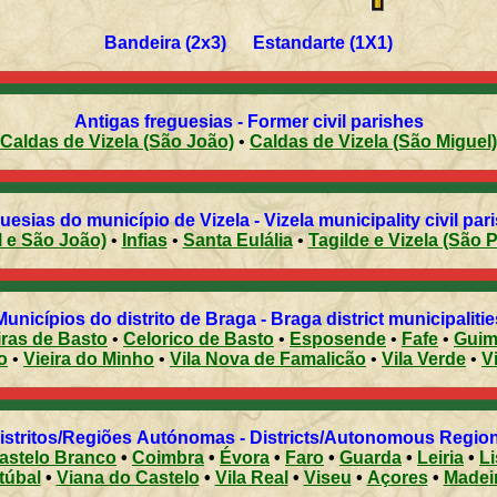
Bandeira (2x3) Estandarte (1X1)
Antigas freguesias - Former civil parishes
Caldas de Vizela (São João)
•
Caldas de Vizela (São Miguel)
uesias do município de Vizela - Vizela municipality civil par
l e São João)
•
Infias
•
Santa Eulália
•
Tagilde e Vizela (São P
Municípios do distrito de Braga - Braga district municipalitie
ras de Basto
•
Celorico de Basto
•
Esposende
•
Fafe
•
Guim
o
•
Vieira do Minho
•
Vila Nova de Famalicão
•
Vila Verde
•
V
Distritos/Regiões Autónomas - Districts/Autonomous Regi
astelo Branco
•
Coimbra
•
Évora
•
Faro
•
Guarda
•
Leiria
•
L
túbal
•
Viana do Castelo
•
Vila Real
•
Viseu
•
Açores
•
Madei