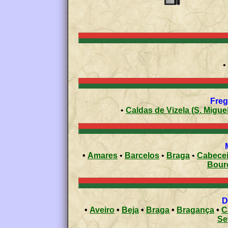
•
Freg
•
Caldas de Vizela (S. Migue
•
Amares
•
Barcelos
•
Braga
•
Cabecei
Bour
•
Aveiro
•
Beja
•
Braga
•
Bragança
•
C
Se