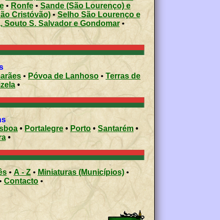
e
•
Ronfe
•
Sande (São Lourenço) e
ão Cristóvão)
•
Selho São Lourenço e
, Souto S. Salvador e Gondomar
•
s
arães
•
Póvoa de Lanhoso
•
Terras de
izela
•
ons
isboa
•
Portalegre
•
Porto
•
Santarém
•
ra
•
ês
•
A - Z
•
Miniaturas (Municípios)
•
•
Contacto
•