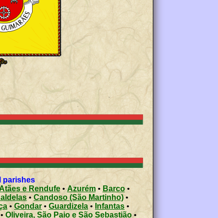
l parishes
Atães e Rendufe
•
Azurém
•
Barco
•
aldelas
•
Candoso (São Martinho)
•
ça
•
Gondar
•
Guardizela
•
Infantas
•
•
Oliveira, São Paio e São Sebastião
•