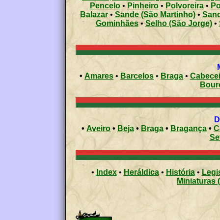
Pencelo
•
Pinheiro
•
Polvoreira
•
Po
Balazar
•
Sande (São Martinho)
•
Sand
Gominhães
•
Selho (São Jorge)
•
•
Amares
•
Barcelos
•
Braga
•
Cabecei
Bour
•
Aveiro
•
Beja
•
Braga
•
Bragança
•
C
Se
•
Index
•
Heráldica
•
História
•
Legi
Miniaturas 