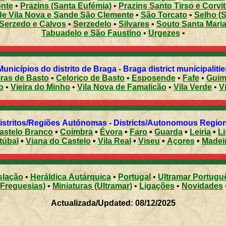
nte
•
Prazins (Santa Eufémia)
•
Prazins Santo Tirso e Corvit
e Vila Nova e Sande São Clemente
•
São Torcato
•
Selho (S
Serzedo e Calvos
•
Serzedelo
•
Silvares
•
Souto Santa Maria
Tabuadelo e São Faustino
•
Urgezes
•
Municípios do distrito de Braga - Braga district municipalitie
ras de Basto
•
Celorico de Basto
•
Esposende
•
Fafe
•
Guim
o
•
Vieira do Minho
•
Vila Nova de Famalicão
•
Vila Verde
•
V
Distritos/Regiões Autónomas - Districts/Autonomous Regi
astelo Branco
•
Coimbra
•
Évora
•
Faro
•
Guarda
•
Leiria
•
L
túbal
•
Viana do Castelo
•
Vila Real
•
Viseu
•
Açores
•
Madei
slação
•
Heráldica Autárquica
•
Portugal
•
Ultramar Portugu
(Freguesias)
•
Miniaturas (Ultramar)
•
Ligações
•
Novidades
Actualizada/Updated: 08/12/2025