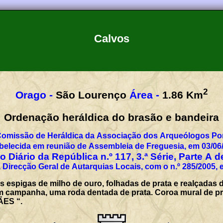
Calvos
2
Orago -
São Lourenço
Área -
1.86
Km
Ordenação heráldica do brasão e bandeira
Comissão de Heráldica da Associação dos Arqueólogos Por
belecida em reunião de Assembleia de Freguesia, em 03/06
 Diário da República n.º 117, 3.ª Série, Parte A 
 Direcção Geral de Autarquias Locais, com o n.º 285/2005, 
espigas de milho de ouro, folhadas de prata e realçadas d
m campanha, uma roda dentada de prata. Coroa mural de prat
ÃES “.