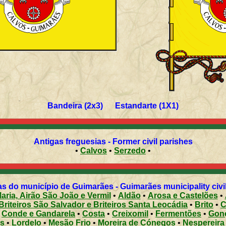
Bandeira (2x3) Estandarte (1X1)
Antigas freguesias - Former civil parishes
•
Calvos
•
Serzedo
•
s do município de Guimarães - Guimarães municipality civi
aria, Airão São João e Vermil
•
Aldão
•
Arosa e Castelões
•
Briteiros São Salvador e Briteiros Santa Leocádia
•
Brito
•
C
•
Conde e Gandarela
•
Costa
•
Creixomil
•
Fermentões
•
Gon
s
•
Lordelo
•
Mesão Frio
•
Moreira de Cónegos
•
Nespereira