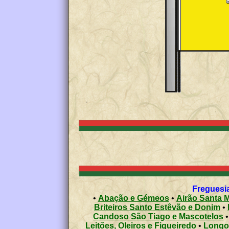
Freguesia
•
Abação e Gémeos
•
Airão Santa M
Briteiros Santo Estêvão e Donim
•
Candoso São Tiago e Mascotelos
Leitões, Oleiros e Figueiredo
•
Longo