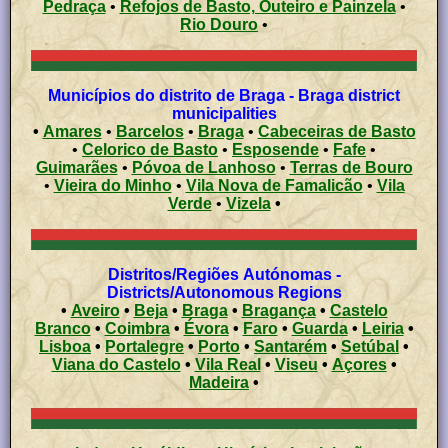
Pedraça
•
Refojos de Basto, Outeiro e Painzela
•
Rio Douro
•
Municípios do distrito de Braga - Braga district
municipalities
•
Amares
•
Barcelos
•
Braga
•
Cabeceiras de Basto
•
Celorico de Basto
•
Esposende
•
Fafe
•
Guimarães
•
Póvoa de Lanhoso
•
Terras de Bouro
•
Vieira do Minho
•
Vila Nova de Famalicão
•
Vila
Verde
•
Vizela
•
Distritos/Regiões Autónomas -
Districts/Autonomous Regions
•
Aveiro
•
Beja
•
Braga
•
Bragança
•
Castelo
Branco
•
Coimbra
•
Évora
•
Faro
•
Guarda
•
Leiria
•
Lisboa
•
Portalegre
•
Porto
•
Santarém
•
Setúbal
•
Viana do Castelo
•
Vila Real
•
Viseu
•
Açores
•
Madeira
•