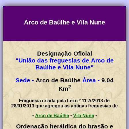
Arco de Baúlhe e Vila Nune
Designação Oficial
"União das freguesias de Arco de
Baúlhe e Vila Nune"
Sede -
Arco de Baúlhe
Área -
9.04
2
Km
Freguesia criada pela Lei n.º 11-A/2013 de
28/01/2013 que agregou as antigas freguesias de
•
Arco de Baúlhe
•
Vila Nune
•
Ordenação heráldica do brasão e