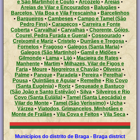
e São Martinho) e Couto
•
Arcozelo
•
Areias
•
Areias de Vilar e Encourados
•
Balugães
•
Barcelos, Vila Boa e Vila Frescainha
•
Barcelinhos
•
Barqueiros
•
Cambeses
•
Campo e Tamel (São
Pedro Fins)
•
Carapeços
•
Carreira e Fonte
Coberta
•
Carvalhal
•
Carvalhas
•
Chorente, Góios,
Courel, Pedra Furada e Gueral
•
Cossourado
•
Creixomil e Mariz
•
Cristelo
•
Durrães e Tregosa
•
Fornelos
•
Fragoso
•
Galegos (Santa Maria)
•
Galegos (São Martinho)
•
Gamil e Midões
•
Gilmonde
•
Lama
•
Lijó
•
Macieira de Rates
•
Manhente
•
Martim
•
Milhazes, Vilar de Figos e
Faria
•
Moure
•
Negreiros e Chavão
•
Oliveira
•
Palme
•
Panque
•
Paradela
•
Pereira
•
Perelhal
•
Pousa
•
Quintiães e Aguiar
•
Remelhe
•
Rio Covo
(Santa Eugénia)
•
Roriz
•
Sequeade e Bastuço
(São João e Santo Estêvão)
•
Silva
•
Silveiros e Rio
Covo (Santa Eulália)
•
Tamel (Santa Leocádia) e
Vilar do Monte
•
Tamel (São Veríssimo)
•
Ucha
•
Várzea
•
Viatodos, Grimancelos, Minhotães e
Monte de Fralães
•
Vila Cova e Feitos
•
Vila Seca
•
Municípios do distrito de Braga - Braga district