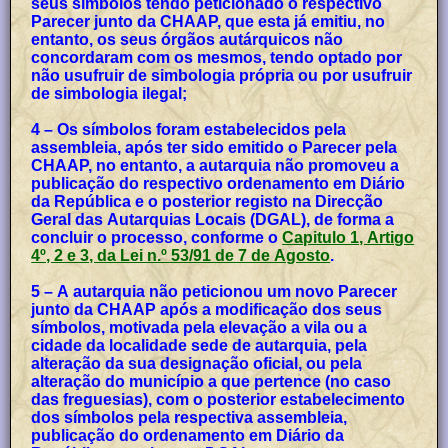
seus símbolos tendo peticionado o respectivo
Parecer junto da CHAAP, que esta já emitiu, no
entanto, os seus órgãos autárquicos não
concordaram com os mesmos, tendo optado por
não usufruir de simbologia própria ou por usufruir
de simbologia ilegal;
4 – Os símbolos foram estabelecidos pela
assembleia, após ter sido emitido o Parecer pela
CHAAP, no entanto, a autarquia não promoveu a
publicação do respectivo ordenamento em Diário
da República e o posterior registo na Direcção
Geral das Autarquias Locais (DGAL), de forma a
concluir o processo, conforme o
Capitulo 1, Artigo
4º, 2 e 3, da Lei n.º 53/91 de 7 de Agosto
.
5 – A autarquia não peticionou um novo Parecer
junto da CHAAP após a modificação dos seus
símbolos, motivada pela elevação a vila ou a
cidade da localidade sede de autarquia, pela
alteração da sua designação oficial, ou pela
alteração do município a que pertence (no caso
das freguesias), com o posterior estabelecimento
dos símbolos pela respectiva assembleia,
publicação do ordenamento em Diário da