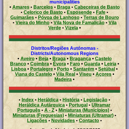
municipalities
•
Amares
•
Barcelos
•
Braga
•
Cabeceiras de Basto
•
Celorico de Basto
•
Esposende
•
Fafe
•
Guimarães
•
Póvoa de Lanhoso
•
Terras de Bouro
•
Vieira do Minho
•
Vila Nova de Famalicão
•
Vila
Verde
•
Vizela
•
Distritos/Regiões Autónomas -
Districts/Autonomous Regions
•
Aveiro
•
Beja
•
Braga
•
Bragança
•
Castelo
Branco
•
Coimbra
•
Évora
•
Faro
•
Guarda
•
Leiria
•
Lisboa
•
Portalegre
•
Porto
•
Santarém
•
Setúbal
•
Viana do Castelo
•
Vila Real
•
Viseu
•
Açores
•
Madeira
•
•
Index
•
Heráldica
•
História
•
Legislação
•
Heráldica Autárquica
•
Portugal
•
Ultramar
Português
•
A - Z
•
Miniaturas (Municípios)
•
Miniaturas (Freguesias)
•
Miniaturas (Ultramar)
•
Ligações
•
Novidades
•
Contacto
•