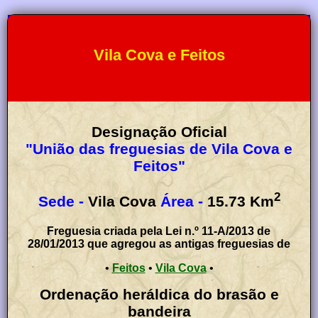
Vila Cova e Feitos
Designação Oficial
"União das freguesias de Vila Cova e
Feitos"
2
Sede -
Vila Cova
Área -
15.73
Km
Freguesia criada pela Lei n.º 11-A/2013 de
28/01/2013 que agregou as antigas freguesias de
•
Feitos
•
Vila Cova
•
Ordenação heráldica do brasão e
bandeira