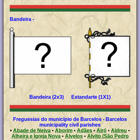
Bandeira -
Bandeira (2x3) Estandarte (1X1)
Freguesias do município de Barcelos - Barcelos
municipality civil parishes
•
Abade de Neiva
•
Aborim
•
Adães
•
Airó
•
Aldreu
•
Alheira e Igreja Nova
•
Alvelos
•
Alvito (São Pedro