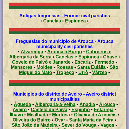
Antigas freguesias - Former civil parishes
•
Canelas
•
Espiunca
•
Freguesias do município de Arouca - Arouca
municipality civil parishes
•
Alvarenga
•
Arouca e Burgo
•
Cabreiros e
Albergaria da Serra
•
Canelas e Espiunca
•
Chave
•
Covelo de Paivó e Janarde
•
Escariz
•
Fermedo
•
Mansores
•
Moldes
•
Rossas
•
Santa Eulália
•
São
Miguel do Mato
•
Tropeço
•
Urrô
•
Várzea
•
Municípios do distrito de Aveiro - Aveiro district
municipalities
•
Águeda
•
Albergaria-a-Velha
•
Anadia
•
Arouca
•
Aveiro
•
Castelo de Paiva
•
Espinho
•
Estarreja
•
Ílhavo
•
Mealhada
•
Murtosa
•
Oliveira de Azeméis
•
Oliveira do Bairro
•
Ovar
•
Santa Maria da Feira
•
São João da Madeira
•
Sever do Vouga
•
Vagos
•