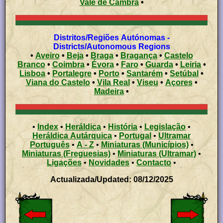
Vale de Cambra
•
Distritos/Regiões Autónomas -
Districts/Autonomous Regions
•
Aveiro
•
Beja
•
Braga
•
Bragança
•
Castelo
Branco
•
Coimbra
•
Évora
•
Faro
•
Guarda
•
Leiria
•
Lisboa
•
Portalegre
•
Porto
•
Santarém
•
Setúbal
•
Viana do Castelo
•
Vila Real
•
Viseu
•
Açores
•
Madeira
•
•
Index
•
Heráldica
•
História
•
Legislação
•
Heráldica Autárquica
•
Portugal
•
Ultramar
Português
•
A - Z
•
Miniaturas (Municípios)
•
Miniaturas (Freguesias)
•
Miniaturas (Ultramar)
•
Ligações
•
Novidades
•
Contacto
•
Actualizada/Updated: 08/12/2025