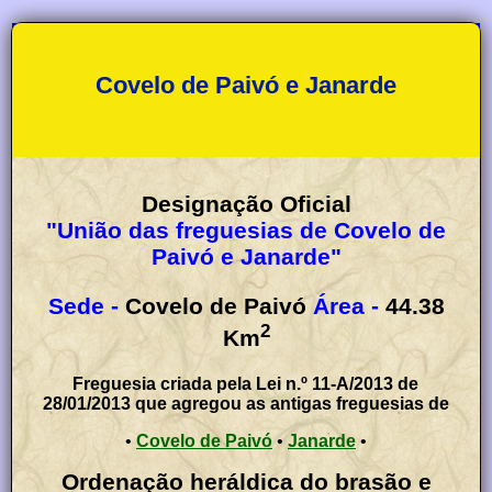
Covelo de Paivó e Janarde
Designação Oficial
"União das freguesias de Covelo de
Paivó e Janarde"
Sede -
Covelo de Paivó
Área -
44.38
2
Km
Freguesia criada pela Lei n.º 11-A/2013 de
28/01/2013 que agregou as antigas freguesias de
•
Covelo de Paivó
•
Janarde
•
Ordenação heráldica do brasão e