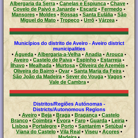
Albergaria da Serra
•
Canelas e Espiunca
•
Chave
•
Covelo de Paivó e Janarde
•
Escariz
•
Fermedo
•
Mansores
•
Moldes
•
Rossas
•
Santa Eulália
•
São
Miguel do Mato
•
Tropeço
•
Urrô
•
Várzea
•
Municípios do distrito de Aveiro - Aveiro district
municipalities
•
Águeda
•
Albergaria-a-Velha
•
Anadia
•
Arouca
•
Aveiro
•
Castelo de Paiva
•
Espinho
•
Estarreja
•
Ílhavo
•
Mealhada
•
Murtosa
•
Oliveira de Azeméis
•
Oliveira do Bairro
•
Ovar
•
Santa Maria da Feira
•
São João da Madeira
•
Sever do Vouga
•
Vagos
•
Vale de Cambra
•
Distritos/Regiões Autónomas -
Districts/Autonomous Regions
•
Aveiro
•
Beja
•
Braga
•
Bragança
•
Castelo
Branco
•
Coimbra
•
Évora
•
Faro
•
Guarda
•
Leiria
•
Lisboa
•
Portalegre
•
Porto
•
Santarém
•
Setúbal
•
Viana do Castelo
•
Vila Real
•
Viseu
•
Açores
•
Madeira
•