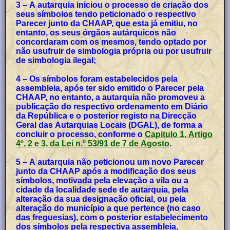
3 – A autarquia iniciou o processo de criação dos
seus símbolos tendo peticionado o respectivo
Parecer junto da CHAAP, que esta já emitiu, no
entanto, os seus órgãos autárquicos não
concordaram com os mesmos, tendo optado por
não usufruir de simbologia própria ou por usufruir
de simbologia ilegal;
4 – Os símbolos foram estabelecidos pela
assembleia, após ter sido emitido o Parecer pela
CHAAP, no entanto, a autarquia não promoveu a
publicação do respectivo ordenamento em Diário
da República e o posterior registo na Direcção
Geral das Autarquias Locais (DGAL), de forma a
concluir o processo, conforme o
Capitulo 1, Artigo
4º, 2 e 3, da Lei n.º 53/91 de 7 de Agosto
.
5 – A autarquia não peticionou um novo Parecer
junto da CHAAP após a modificação dos seus
símbolos, motivada pela elevação a vila ou a
cidade da localidade sede de autarquia, pela
alteração da sua designação oficial, ou pela
alteração do município a que pertence (no caso
das freguesias), com o posterior estabelecimento
dos símbolos pela respectiva assembleia,