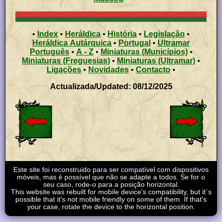
•
Index
•
Heráldica
•
História
•
Legislação
•
Heráldica Autárquica
•
Portugal
•
Ultramar
Português
•
A - Z
•
Miniaturas (Municípios)
•
Miniaturas (Freguesias)
•
Miniaturas (Ultramar)
•
Ligações
•
Novidades
•
Contacto
•
Actualizada/Updated: 08/12/2025
Este site foi reconstruido para ser compatível com dispositivos
móveis, mas é possível que não se adapte a todos. Se for o
seu caso, rode-o para a posição horizontal.
This website was rebuilt for mobile device's compatibility, but it´s
possible that it's not mobile friendly on some of them. If that's
your case, rotate the device to the horizontal position.