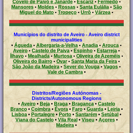
Covelo de Paivó e Janarde
•
Escariz
•
Fermedo
•
Mansores
•
Moldes
•
Rossas
•
Santa Eulália
•
São
Miguel do Mato
•
Tropeço
•
Urrô
•
Várzea
•
Municípios do distrito de Aveiro - Aveiro district
municipalities
•
Águeda
•
Albergaria-a-Velha
•
Anadia
•
Arouca
•
Aveiro
•
Castelo de Paiva
•
Espinho
•
Estarreja
•
Ílhavo
•
Mealhada
•
Murtosa
•
Oliveira de Azeméis
•
Oliveira do Bairro
•
Ovar
•
Santa Maria da Feira
•
São João da Madeira
•
Sever do Vouga
•
Vagos
•
Vale de Cambra
•
Distritos/Regiões Autónomas -
Districts/Autonomous Regions
•
Aveiro
•
Beja
•
Braga
•
Bragança
•
Castelo
Branco
•
Coimbra
•
Évora
•
Faro
•
Guarda
•
Leiria
•
Lisboa
•
Portalegre
•
Porto
•
Santarém
•
Setúbal
•
Viana do Castelo
•
Vila Real
•
Viseu
•
Açores
•
Madeira
•