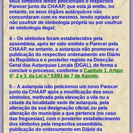
seus símbolos tendo peticionado o respectivo
Parecer junto da CHAAP, que esta já emitiu, no
entanto, os seus órgãos autárquicos não
concordaram com os mesmos, tendo optado por
não usufruir de simbologia própria ou por usufruir
de simbologia ilegal;
4 – Os símbolos foram estabelecidos pela
assembleia, após ter sido emitido o Parecer pela
CHAAP, no entanto, a autarquia não promoveu a
publicação do respectivo ordenamento em Diário
da República e o posterior registo na Direcção
Geral das Autarquias Locais (DGAL), de forma a
concluir o processo, conforme o
Capitulo 1, Artigo
4º, 2 e 3, da Lei n.º 53/91 de 7 de Agosto
.
5 – A autarquia não peticionou um novo Parecer
junto da CHAAP após a modificação dos seus
símbolos, motivada pela elevação a vila ou a
cidade da localidade sede de autarquia, pela
alteração da sua designação oficial, ou pela
alteração do município a que pertence (no caso
das freguesias), com o posterior estabelecimento
dos símbolos pela respectiva assembleia,
publicação do ordenamento em Diário da