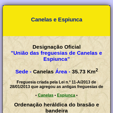
Canelas e Espiunca
Designação Oficial
"União das freguesias de Canelas e
Espiunca"
2
Sede -
Canelas
Área -
35.73
Km
Freguesia criada pela Lei n.º 11-A/2013 de
28/01/2013 que agregou as antigas freguesias de
•
Canelas
•
Espiunca
•
Ordenação heráldica do brasão e
bandeira