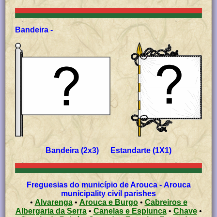
Bandeira -
Bandeira (2x3) Estandarte (1X1)
Freguesias do município de Arouca - Arouca
municipality civil parishes
•
Alvarenga
•
Arouca e Burgo
•
Cabreiros e
Albergaria da Serra
•
Canelas e Espiunca
•
Chave
•