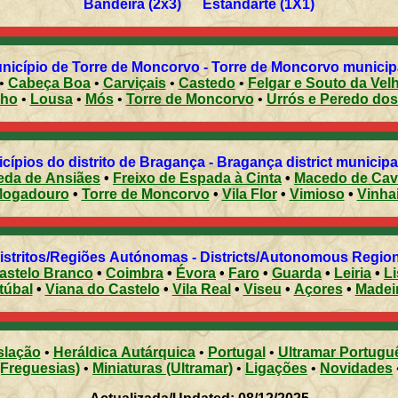
Bandeira (2x3) Estandarte (1X1)
icípio de Torre de Moncorvo - Torre de Moncorvo municipal
•
Cabeça Boa
•
Carviçais
•
Castedo
•
Felgar e Souto da Vel
nho
•
Lousa
•
Mós
•
Torre de Moncorvo
•
Urrós e Peredo do
cípios do distrito de Bragança - Bragança district municipal
eda de Ansiães
•
Freixo de Espada à Cinta
•
Macedo de Cav
ogadouro
•
Torre de Moncorvo
•
Vila Flor
•
Vimioso
•
Vinha
Distritos/Regiões Autónomas - Districts/Autonomous Regi
astelo Branco
•
Coimbra
•
Évora
•
Faro
•
Guarda
•
Leiria
•
L
túbal
•
Viana do Castelo
•
Vila Real
•
Viseu
•
Açores
•
Madei
slação
•
Heráldica Autárquica
•
Portugal
•
Ultramar Portugu
(Freguesias)
•
Miniaturas (Ultramar)
•
Ligações
•
Novidades