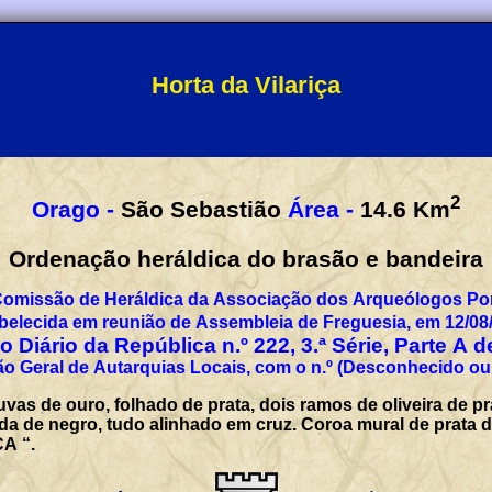
Horta da Vilariça
2
Orago -
São Sebastião
Área -
14.6
Km
Ordenação heráldica do brasão e bandeira
Comissão de Heráldica da Associação dos Arqueólogos Por
belecida em reunião de Assembleia de Freguesia, em 12/08
 Diário da República n.º 222, 3.ª Série, Parte A 
o Geral de Autarquias Locais, com o n.º (Desconhecido ou
as de ouro, folhado de prata, dois ramos de oliveira de pr
a de negro, tudo alinhado em cruz. Coroa mural de prata de
A “.