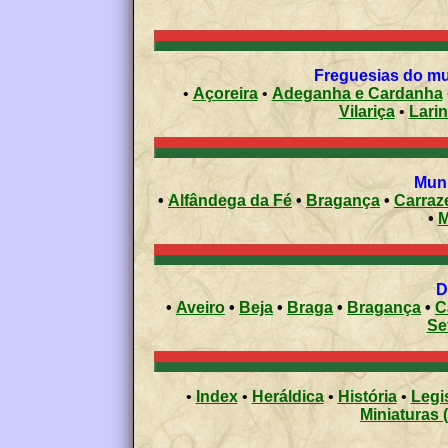
Freguesias do mun
•
Açoreira
•
Adeganha e Cardanha
Vilariça
•
Lari
Muni
•
Alfândega da Fé
•
Bragança
•
Carraz
•
M
•
Aveiro
•
Beja
•
Braga
•
Bragança
•
C
Se
•
Index
•
Heráldica
•
História
•
Legi
Miniaturas 