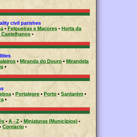
ity civil parishes
ha
•
Felgueiras e Maçores
•
Horta da
s Castelhanos
•
ities
aleiros
•
Miranda do Douro
•
Mirandela
is
•
ons
isboa
•
Portalegre
•
Porto
•
Santarém
•
ra
•
ês
•
A - Z
•
Miniaturas (Municípios)
•
•
Contacto
•