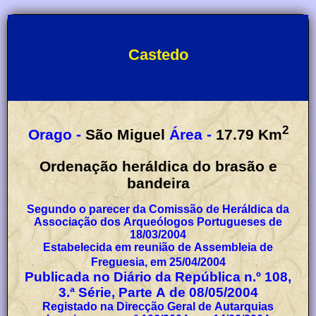
Castedo
2
Orago -
São Miguel
Área -
17.79
Km
Ordenação heráldica do brasão e
bandeira
Segundo o parecer da Comissão de Heráldica da
Associação dos Arqueólogos Portugueses de
18/03/2004
Estabelecida em reunião de Assembleia de
Freguesia, em 25/04/2004
Publicada no Diário da República n.º 108,
3.ª Série, Parte A de 08/05/2004
Registado na Direcção Geral de Autarquias