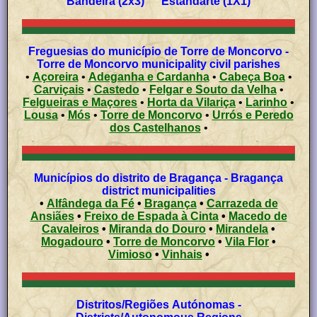
Bandeira (2x3) Estandarte (1X1)
Freguesias do município de Torre de Moncorvo -
Torre de Moncorvo municipality civil parishes
•
Açoreira
•
Adeganha e Cardanha
•
Cabeça Boa
•
Carviçais
•
Castedo
•
Felgar e Souto da Velha
•
Felgueiras e Maçores
•
Horta da Vilariça
•
Larinho
•
Lousa
•
Mós
•
Torre de Moncorvo
•
Urrós e Peredo
dos Castelhanos
•
Municípios do distrito de Bragança - Bragança
district municipalities
•
Alfândega da Fé
•
Bragança
•
Carrazeda de
Ansiães
•
Freixo de Espada à Cinta
•
Macedo de
Cavaleiros
•
Miranda do Douro
•
Mirandela
•
Mogadouro
•
Torre de Moncorvo
•
Vila Flor
•
Vimioso
•
Vinhais
•
Distritos/Regiões Autónomas -