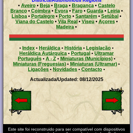
Districts/Autonomous Regions
•
Aveiro
•
Beja
•
Braga
•
Bragança
•
Castelo
Branco
•
Coimbra
•
Évora
•
Faro
•
Guarda
•
Leiria
•
Lisboa
•
Portalegre
•
Porto
•
Santarém
•
Setúbal
•
Viana do Castelo
•
Vila Real
•
Viseu
•
Açores
•
Madeira
•
•
Index
•
Heráldica
•
História
•
Legislação
•
Heráldica Autárquica
•
Portugal
•
Ultramar
Português
•
A - Z
•
Miniaturas (Municípios)
•
Miniaturas (Freguesias)
•
Miniaturas (Ultramar)
•
Ligações
•
Novidades
•
Contacto
•
Actualizada/Updated: 08/12/2025
Este site foi reconstruido para ser compatível com dispositivos