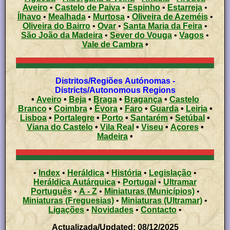
Aveiro
•
Castelo de Paiva
•
Espinho
•
Estarreja
•
Ílhavo
•
Mealhada
•
Murtosa
•
Oliveira de Azeméis
•
Oliveira do Bairro
•
Ovar
•
Santa Maria da Feira
•
São João da Madeira
•
Sever do Vouga
•
Vagos
•
Vale de Cambra
•
Distritos/Regiões Autónomas -
Districts/Autonomous Regions
•
Aveiro
•
Beja
•
Braga
•
Bragança
•
Castelo
Branco
•
Coimbra
•
Évora
•
Faro
•
Guarda
•
Leiria
•
Lisboa
•
Portalegre
•
Porto
•
Santarém
•
Setúbal
•
Viana do Castelo
•
Vila Real
•
Viseu
•
Açores
•
Madeira
•
•
Index
•
Heráldica
•
História
•
Legislação
•
Heráldica Autárquica
•
Portugal
•
Ultramar
Português
•
A - Z
•
Miniaturas (Municípios)
•
Miniaturas (Freguesias)
•
Miniaturas (Ultramar)
•
Ligações
•
Novidades
•
Contacto
•
Actualizada/Updated: 08/12/2025