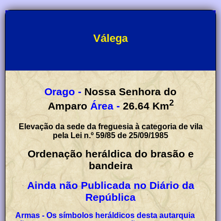
Válega
Orago -
Nossa Senhora do
2
Amparo
Área -
26.64
Km
Elevação da sede da freguesia à categoria de vila
pela Lei n.º 59/85 de 25/09/1985
Ordenação heráldica do brasão e
bandeira
Ainda não Publicada no Diário da
República
Armas - Os símbolos heráldicos desta autarquia