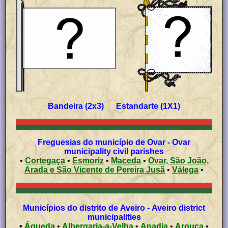
Bandeira (2x3) Estandarte (1X1)
Freguesias do município de Ovar - Ovar
municipality civil parishes
•
Cortegaça
•
Esmoriz
•
Maceda
•
Ovar, São João,
Arada e São Vicente de Pereira Jusã
•
Válega
•
Municípios do distrito de Aveiro - Aveiro district
municipalities
•
Águeda
•
Albergaria-a-Velha
•
Anadia
•
Arouca
•