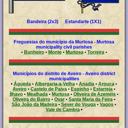
Bandeira (2x3) Estandarte (1X1)
Freguesias do município da Murtosa - Murtosa
municipality civil parishes
•
Bunheiro
•
Monte
•
Murtosa
•
Torreira
•
Municípios do distrito de Aveiro - Aveiro district
municipalities
•
Águeda
•
Albergaria-a-Velha
•
Anadia
•
Arouca
•
Aveiro
•
Castelo de Paiva
•
Espinho
•
Estarreja
•
Ílhavo
•
Mealhada
•
Murtosa
•
Oliveira de Azeméis
•
Oliveira do Bairro
•
Ovar
•
Santa Maria da Feira
•
São João da Madeira
•
Sever do Vouga
•
Vagos
•
Vale de Cambra
•