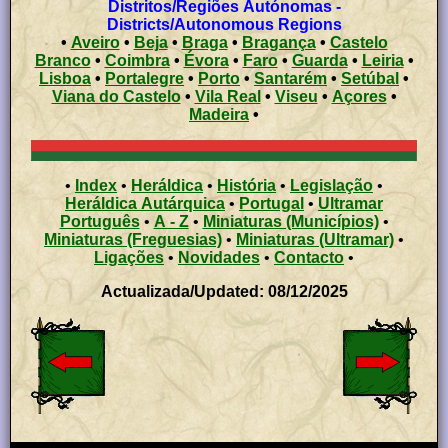
Distritos/Regiões Autónomas -
Districts/Autonomous Regions
•
Aveiro
•
Beja
•
Braga
•
Bragança
•
Castelo
Branco
•
Coimbra
•
Évora
•
Faro
•
Guarda
•
Leiria
•
Lisboa
•
Portalegre
•
Porto
•
Santarém
•
Setúbal
•
Viana do Castelo
•
Vila Real
•
Viseu
•
Açores
•
Madeira
•
•
Index
•
Heráldica
•
História
•
Legislação
•
Heráldica Autárquica
•
Portugal
•
Ultramar
Português
•
A - Z
•
Miniaturas (Municípios)
•
Miniaturas (Freguesias)
•
Miniaturas (Ultramar)
•
Ligações
•
Novidades
•
Contacto
•
Actualizada/Updated: 08/12/2025