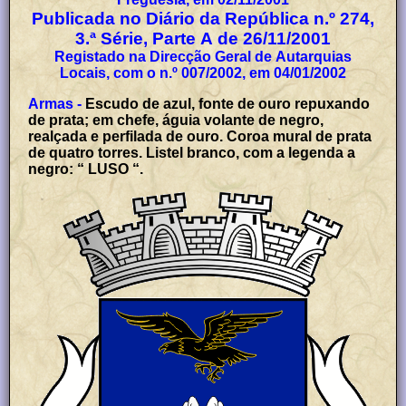
Publicada no Diário da República n.º 274,
3.ª Série, Parte A de 26/11/2001
Registado na Direcção Geral de Autarquias
Locais, com o n.º 007/2002, em 04/01/2002
Armas -
Escudo de azul, fonte de ouro repuxando
de prata; em chefe, águia volante de negro,
realçada e perfilada de ouro. Coroa mural de prata
de quatro torres. Listel branco, com a legenda a
negro: “ LUSO “.