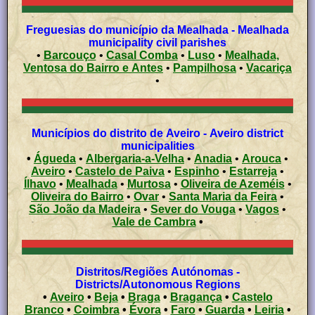
Freguesias do município da Mealhada - Mealhada
municipality civil parishes
•
Barcouço
•
Casal Comba
•
Luso
•
Mealhada,
Ventosa do Bairro e Antes
•
Pampilhosa
•
Vacariça
•
Municípios do distrito de Aveiro - Aveiro district
municipalities
•
Águeda
•
Albergaria-a-Velha
•
Anadia
•
Arouca
•
Aveiro
•
Castelo de Paiva
•
Espinho
•
Estarreja
•
Ílhavo
•
Mealhada
•
Murtosa
•
Oliveira de Azeméis
•
Oliveira do Bairro
•
Ovar
•
Santa Maria da Feira
•
São João da Madeira
•
Sever do Vouga
•
Vagos
•
Vale de Cambra
•
Distritos/Regiões Autónomas -
Districts/Autonomous Regions
•
Aveiro
•
Beja
•
Braga
•
Bragança
•
Castelo
Branco
•
Coimbra
•
Évora
•
Faro
•
Guarda
•
Leiria
•