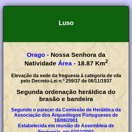
Luso
Orago -
Nossa Senhora da
2
Natividade
Área -
18.87
Km
Elevação da sede da freguesia à categoria de vila
pelo Decreto-Lei n.º 259/37 de 06/11/1937
Segunda ordenação heráldica do
brasão e bandeira
Segundo o parecer da Comissão de Heráldica da
Associação dos Arqueólogos Portugueses de
16/08/2001
Estabelecida em reunião de Assembleia de
Freguesia, em 02/11/2001