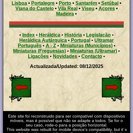
Lisboa
•
Portalegre
•
Porto
•
Santarém
•
Setúbal
•
Viana do Castelo
•
Vila Real
•
Viseu
•
Açores
•
Madeira
•
•
Index
•
Heráldica
•
História
•
Legislação
•
Heráldica Autárquica
•
Portugal
•
Ultramar
Português
•
A - Z
•
Miniaturas (Municípios)
•
Miniaturas (Freguesias)
•
Miniaturas (Ultramar)
•
Ligações
•
Novidades
•
Contacto
•
Actualizada/Updated: 08/12/2025
Este site foi reconstruido para ser compatível com dispositivos
móveis, mas é possível que não se adapte a todos. Se for o
seu caso, rode-o para a posição horizontal.
This website was rebuilt for mobile device's compatibility, but it´s