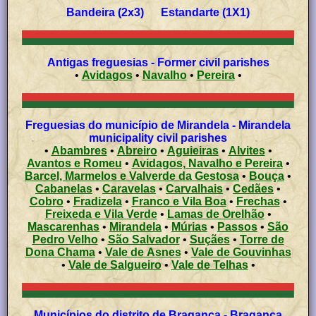
Bandeira (2x3) Estandarte (1X1)
Antigas freguesias - Former civil parishes
•
Avidagos
•
Navalho
•
Pereira
•
Freguesias do município de Mirandela - Mirandela
municipality civil parishes
•
Abambres
•
Abreiro
•
Aguieiras
•
Alvites
•
Avantos e Romeu
•
Avidagos, Navalho e Pereira
•
Barcel, Marmelos e Valverde da Gestosa
•
Bouça
•
Cabanelas
•
Caravelas
•
Carvalhais
•
Cedães
•
Cobro
•
Fradizela
•
Franco e Vila Boa
•
Frechas
•
Freixeda e Vila Verde
•
Lamas de Orelhão
•
Mascarenhas
•
Mirandela
•
Múrias
•
Passos
•
São
Pedro Velho
•
São Salvador
•
Suçães
•
Torre de
Dona Chama
•
Vale de Asnes
•
Vale de Gouvinhas
•
Vale de Salgueiro
•
Vale de Telhas
•
Municípios do distrito de Bragança - Bragança