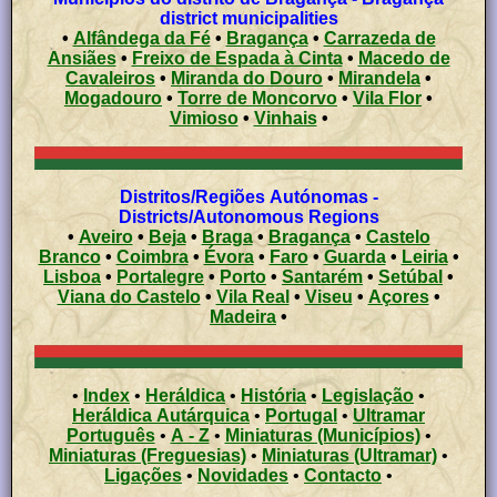
district municipalities
•
Alfândega da Fé
•
Bragança
•
Carrazeda de
Ansiães
•
Freixo de Espada à Cinta
•
Macedo de
Cavaleiros
•
Miranda do Douro
•
Mirandela
•
Mogadouro
•
Torre de Moncorvo
•
Vila Flor
•
Vimioso
•
Vinhais
•
Distritos/Regiões Autónomas -
Districts/Autonomous Regions
•
Aveiro
•
Beja
•
Braga
•
Bragança
•
Castelo
Branco
•
Coimbra
•
Évora
•
Faro
•
Guarda
•
Leiria
•
Lisboa
•
Portalegre
•
Porto
•
Santarém
•
Setúbal
•
Viana do Castelo
•
Vila Real
•
Viseu
•
Açores
•
Madeira
•
•
Index
•
Heráldica
•
História
•
Legislação
•
Heráldica Autárquica
•
Portugal
•
Ultramar
Português
•
A - Z
•
Miniaturas (Municípios)
•
Miniaturas (Freguesias)
•
Miniaturas (Ultramar)
•
Ligações
•
Novidades
•
Contacto
•