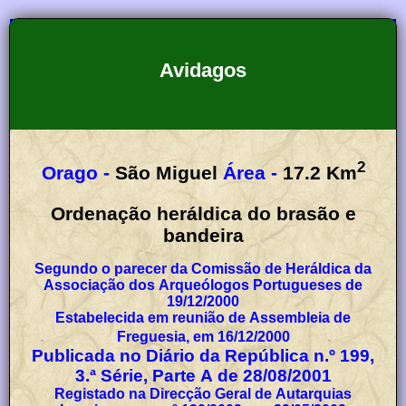
Avidagos
2
Orago -
São Miguel
Área -
17.2
Km
Ordenação heráldica do brasão e
bandeira
Segundo o parecer da Comissão de Heráldica da
Associação dos Arqueólogos Portugueses de
19/12/2000
Estabelecida em reunião de Assembleia de
Freguesia, em 16/12/2000
Publicada no Diário da República n.º 199,
3.ª Série, Parte A de 28/08/2001
Registado na Direcção Geral de Autarquias