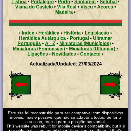
Lisboa
•
Portalegre
•
Porto
•
Santarém
•
Setúbal
•
Viana do Castelo
•
Vila Real
•
Viseu
•
Açores
•
Madeira
•
•
Index
•
Heráldica
•
História
•
Legislação
•
Heráldica Autárquica
•
Portugal
•
Ultramar
Português
•
A - Z
•
Miniaturas (Municípios)
•
Miniaturas (Freguesias)
•
Miniaturas (Ultramar)
•
Ligações
•
Novidades
•
Contacto
•
Actualizada/Updated: 27/03/2024
Este site foi reconstruido para ser compatível com dispositivos
móveis, mas é possível que não se adapte a todos. Se for o
seu caso, rode-o para a posição horizontal.
This website was rebuilt for mobile device's compatibility, but it´s
possible that it's not mobile friendly on some of them. If that's