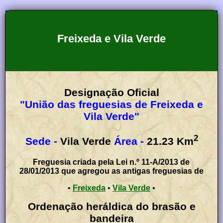
Freixeda e Vila Verde
Designação Oficial
"União das freguesias de Freixeda e
Vila Verde"
2
Sede -
Vila Verde
Área -
21.23
Km
Freguesia criada pela Lei n.º 11-A/2013 de
28/01/2013 que agregou as antigas freguesias de
•
Freixeda
•
Vila Verde
•
Ordenação heráldica do brasão e
bandeira