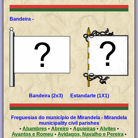
Bandeira -
Bandeira (2x3) Estandarte (1X1)
Freguesias do município de Mirandela - Mirandela
municipality civil parishes
•
Abambres
•
Abreiro
•
Aguieiras
•
Alvites
•
Avantos e Romeu
•
Avidagos, Navalho e Pereira
•