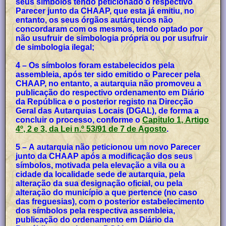
seus símbolos tendo peticionado o respectivo
Parecer junto da CHAAP, que esta já emitiu, no
entanto, os seus órgãos autárquicos não
concordaram com os mesmos, tendo optado por
não usufruir de simbologia própria ou por usufruir
de simbologia ilegal;
4 – Os símbolos foram estabelecidos pela
assembleia, após ter sido emitido o Parecer pela
CHAAP, no entanto, a autarquia não promoveu a
publicação do respectivo ordenamento em Diário
da República e o posterior registo na Direcção
Geral das Autarquias Locais (DGAL), de forma a
concluir o processo, conforme o
Capitulo 1, Artigo
4º, 2 e 3, da Lei n.º 53/91 de 7 de Agosto
.
5 – A autarquia não peticionou um novo Parecer
junto da CHAAP após a modificação dos seus
símbolos, motivada pela elevação a vila ou a
cidade da localidade sede de autarquia, pela
alteração da sua designação oficial, ou pela
alteração do município a que pertence (no caso
das freguesias), com o posterior estabelecimento
dos símbolos pela respectiva assembleia,
publicação do ordenamento em Diário da