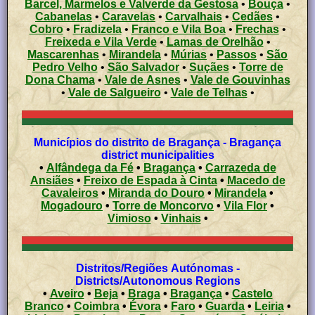
Barcel, Marmelos e Valverde da Gestosa
•
Bouça
•
Cabanelas
•
Caravelas
•
Carvalhais
•
Cedães
•
Cobro
•
Fradizela
•
Franco e Vila Boa
•
Frechas
•
Freixeda e Vila Verde
•
Lamas de Orelhão
•
Mascarenhas
•
Mirandela
•
Múrias
•
Passos
•
São
Pedro Velho
•
São Salvador
•
Suçães
•
Torre de
Dona Chama
•
Vale de Asnes
•
Vale de Gouvinhas
•
Vale de Salgueiro
•
Vale de Telhas
•
Municípios do distrito de Bragança - Bragança
district municipalities
•
Alfândega da Fé
•
Bragança
•
Carrazeda de
Ansiães
•
Freixo de Espada à Cinta
•
Macedo de
Cavaleiros
•
Miranda do Douro
•
Mirandela
•
Mogadouro
•
Torre de Moncorvo
•
Vila Flor
•
Vimioso
•
Vinhais
•
Distritos/Regiões Autónomas -
Districts/Autonomous Regions
•
Aveiro
•
Beja
•
Braga
•
Bragança
•
Castelo
Branco
•
Coimbra
•
Évora
•
Faro
•
Guarda
•
Leiria
•