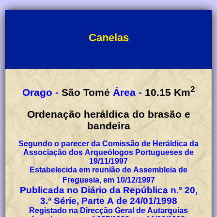
Canelas
2
Orago -
São Tomé
Área -
10.15
Km
Ordenação heráldica do brasão e
bandeira
Segundo o parecer da Comissão de Heráldica da
Associação dos Arqueólogos Portugueses de
19/11/1997
Estabelecida em reunião de Assembleia de
Freguesia, em 10/12/1997
Publicada no Diário da República n.º 20,
3.ª Série, Parte A de 24/01/1998
Registado na Direcção Geral de Autarquias