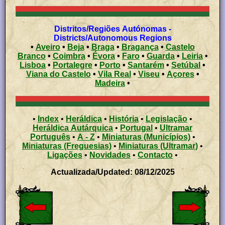
Distritos/Regiões Autónomas -
Districts/Autonomous Regions
•
Aveiro
•
Beja
•
Braga
•
Bragança
•
Castelo
Branco
•
Coimbra
•
Évora
•
Faro
•
Guarda
•
Leiria
•
Lisboa
•
Portalegre
•
Porto
•
Santarém
•
Setúbal
•
Viana do Castelo
•
Vila Real
•
Viseu
•
Açores
•
Madeira
•
•
Index
•
Heráldica
•
História
•
Legislação
•
Heráldica Autárquica
•
Portugal
•
Ultramar
Português
•
A - Z
•
Miniaturas (Municípios)
•
Miniaturas (Freguesias)
•
Miniaturas (Ultramar)
•
Ligações
•
Novidades
•
Contacto
•
Actualizada/Updated: 08/12/2025