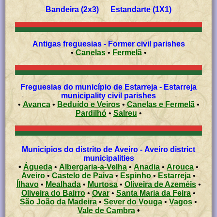
Bandeira (2x3) Estandarte (1X1)
Antigas freguesias - Former civil parishes
•
Canelas
•
Fermelã
•
Freguesias do município de Estarreja - Estarreja
municipality civil parishes
•
Avanca
•
Beduído e Veiros
•
Canelas e Fermelã
•
Pardilhó
•
Salreu
•
Municípios do distrito de Aveiro - Aveiro district
municipalities
•
Águeda
•
Albergaria-a-Velha
•
Anadia
•
Arouca
•
Aveiro
•
Castelo de Paiva
•
Espinho
•
Estarreja
•
Ílhavo
•
Mealhada
•
Murtosa
•
Oliveira de Azeméis
•
Oliveira do Bairro
•
Ovar
•
Santa Maria da Feira
•
São João da Madeira
•
Sever do Vouga
•
Vagos
•
Vale de Cambra
•