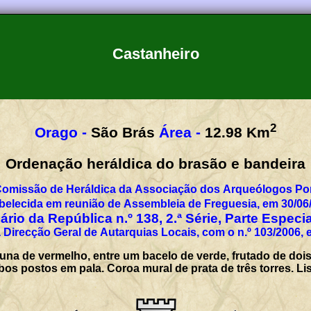
Castanheiro
2
Orago -
São Brás
Área -
12.98
Km
Ordenação heráldica do brasão e bandeira
Comissão de Heráldica da Associação dos Arqueólogos Por
belecida em reunião de Assembleia de Freguesia, em 30/06
rio da República n.º 138, 2.ª Série, Parte Especi
 Direcção Geral de Autarquias Locais, com o n.º 103/2006, 
una de vermelho, entre um bacelo de verde, frutado de doi
mbos postos em pala. Coroa mural de prata de três torres. Li