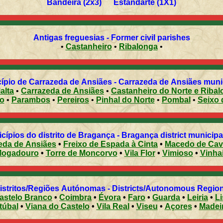
Bandeira (2x3) Estandarte (1X1)
Antigas freguesias - Former civil parishes
•
Castanheiro
•
Ribalonga
•
pio de Carrazeda de Ansiães - Carrazeda de Ansiães munici
alta
•
Carrazeda de Ansiães
•
Castanheiro do Norte e Riba
o
•
Parambos
•
Pereiros
•
Pinhal do Norte
•
Pombal
•
Seixo 
cípios do distrito de Bragança - Bragança district municipal
eda de Ansiães
•
Freixo de Espada à Cinta
•
Macedo de Cav
ogadouro
•
Torre de Moncorvo
•
Vila Flor
•
Vimioso
•
Vinha
Distritos/Regiões Autónomas - Districts/Autonomous Regi
astelo Branco
•
Coimbra
•
Évora
•
Faro
•
Guarda
•
Leiria
•
L
túbal
•
Viana do Castelo
•
Vila Real
•
Viseu
•
Açores
•
Madei