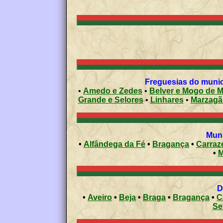
Freguesias do municí
•
Amedo e Zedes
•
Belver e Mogo de M
Grande e Selores
•
Linhares
•
Marzagã
Muni
•
Alfândega da Fé
•
Bragança
•
Carraz
•
M
•
Aveiro
•
Beja
•
Braga
•
Bragança
•
C
Se