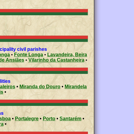
pality civil parishes
longa
•
Fonte Longa
•
Lavandeira, Beira
de Ansiães
•
Vilarinho da Castanheira
•
ities
aleiros
•
Miranda do Douro
•
Mirandela
is
•
ons
isboa
•
Portalegre
•
Porto
•
Santarém
•
ra
•