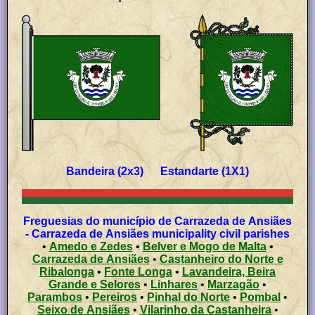
Bandeira (2x3) Estandarte (1X1)
Freguesias do município de Carrazeda de Ansiães
- Carrazeda de Ansiães municipality civil parishes
•
Amedo e Zedes
•
Belver e Mogo de Malta
•
Carrazeda de Ansiães
•
Castanheiro do Norte e
Ribalonga
•
Fonte Longa
•
Lavandeira, Beira
Grande e Selores
•
Linhares
•
Marzagão
•
Parambos
•
Pereiros
•
Pinhal do Norte
•
Pombal
•
Seixo de Ansiães
•
Vilarinho da Castanheira
•