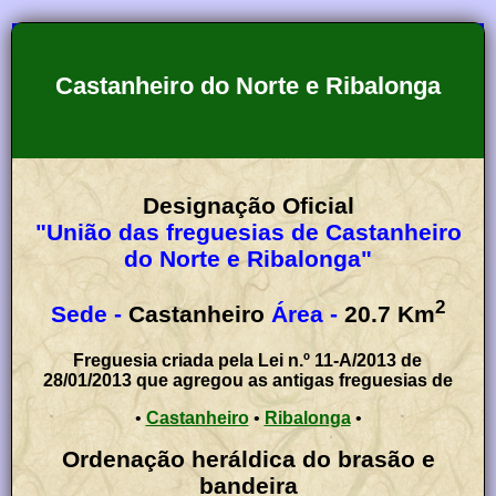
Castanheiro do Norte e Ribalonga
Designação Oficial
"União das freguesias de Castanheiro
do Norte e Ribalonga"
2
Sede -
Castanheiro
Área -
20.7
Km
Freguesia criada pela Lei n.º 11-A/2013 de
28/01/2013 que agregou as antigas freguesias de
•
Castanheiro
•
Ribalonga
•
Ordenação heráldica do brasão e
bandeira