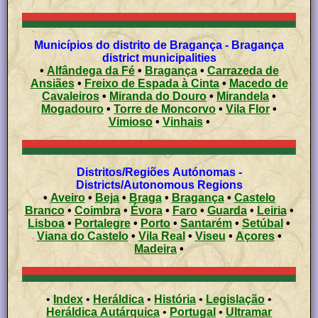
Municípios do distrito de Bragança - Bragança
district municipalities
•
Alfândega da Fé
•
Bragança
•
Carrazeda de
Ansiães
•
Freixo de Espada à Cinta
•
Macedo de
Cavaleiros
•
Miranda do Douro
•
Mirandela
•
Mogadouro
•
Torre de Moncorvo
•
Vila Flor
•
Vimioso
•
Vinhais
•
Distritos/Regiões Autónomas -
Districts/Autonomous Regions
•
Aveiro
•
Beja
•
Braga
•
Bragança
•
Castelo
Branco
•
Coimbra
•
Évora
•
Faro
•
Guarda
•
Leiria
•
Lisboa
•
Portalegre
•
Porto
•
Santarém
•
Setúbal
•
Viana do Castelo
•
Vila Real
•
Viseu
•
Açores
•
Madeira
•
•
Index
•
Heráldica
•
História
•
Legislação
•
Heráldica Autárquica
•
Portugal
•
Ultramar