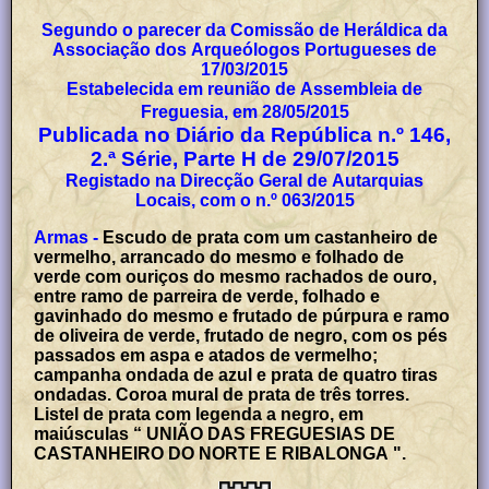
Segundo o parecer da Comissão de Heráldica da
Associação dos Arqueólogos Portugueses de
17/03/2015
Estabelecida em reunião de Assembleia de
Freguesia, em 28/05/2015
Publicada no Diário da República n.º 146,
2.ª Série, Parte H de 29/07/2015
Registado na Direcção Geral de Autarquias
Locais, com o n.º 063/2015
Armas -
Escudo de prata com um castanheiro de
vermelho, arrancado do mesmo e folhado de
verde com ouriços do mesmo rachados de ouro,
entre ramo de parreira de verde, folhado e
gavinhado do mesmo e frutado de púrpura e ramo
de oliveira de verde, frutado de negro, com os pés
passados em aspa e atados de vermelho;
campanha ondada de azul e prata de quatro tiras
ondadas. Coroa mural de prata de três torres.
Listel de prata com legenda a negro, em
maiúsculas “ UNIÃO DAS FREGUESIAS DE
CASTANHEIRO DO NORTE E RIBALONGA ".