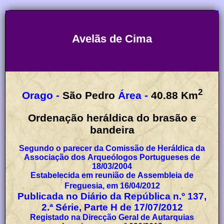
Avelãs de Cima
2
Orago -
São Pedro
Área -
40.88
Km
Ordenação heráldica do brasão e
bandeira
Segundo o parecer da Comissão de Heráldica da
Associação dos Arqueólogos Portugueses de
18/03/2004
Estabelecida em reunião de Assembleia de
Freguesia, em 16/04/2012
Publicada no Diário da República n.º 137,
2.ª Série, Parte H de 17/07/2012
Registado na Direcção Geral de Autarquias