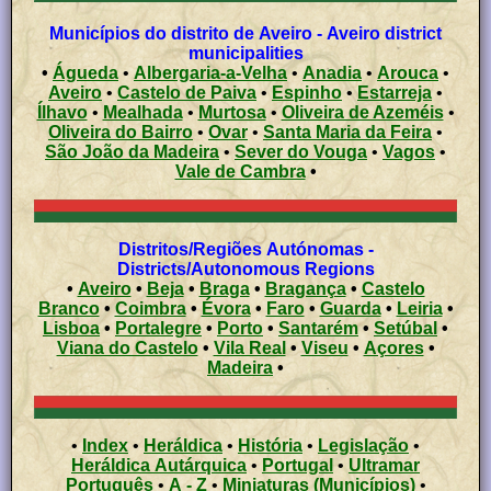
Municípios do distrito de Aveiro - Aveiro district
municipalities
•
Águeda
•
Albergaria-a-Velha
•
Anadia
•
Arouca
•
Aveiro
•
Castelo de Paiva
•
Espinho
•
Estarreja
•
Ílhavo
•
Mealhada
•
Murtosa
•
Oliveira de Azeméis
•
Oliveira do Bairro
•
Ovar
•
Santa Maria da Feira
•
São João da Madeira
•
Sever do Vouga
•
Vagos
•
Vale de Cambra
•
Distritos/Regiões Autónomas -
Districts/Autonomous Regions
•
Aveiro
•
Beja
•
Braga
•
Bragança
•
Castelo
Branco
•
Coimbra
•
Évora
•
Faro
•
Guarda
•
Leiria
•
Lisboa
•
Portalegre
•
Porto
•
Santarém
•
Setúbal
•
Viana do Castelo
•
Vila Real
•
Viseu
•
Açores
•
Madeira
•
•
Index
•
Heráldica
•
História
•
Legislação
•
Heráldica Autárquica
•
Portugal
•
Ultramar
Português
•
A - Z
•
Miniaturas (Municípios)
•