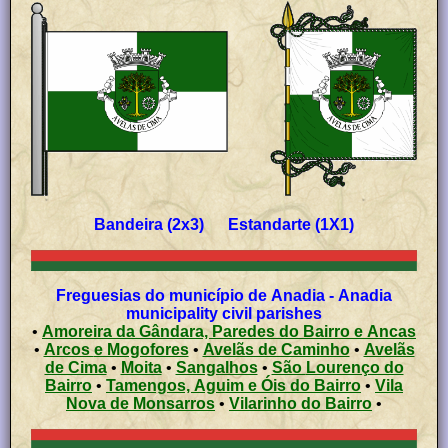
Bandeira (2x3) Estandarte (1X1)
Freguesias do município de Anadia - Anadia
municipality civil parishes
•
Amoreira da Gândara, Paredes do Bairro e Ancas
•
Arcos e Mogofores
•
Avelãs de Caminho
•
Avelãs
de Cima
•
Moita
•
Sangalhos
•
São Lourenço do
Bairro
•
Tamengos, Aguim e Óis do Bairro
•
Vila
Nova de Monsarros
•
Vilarinho do Bairro
•