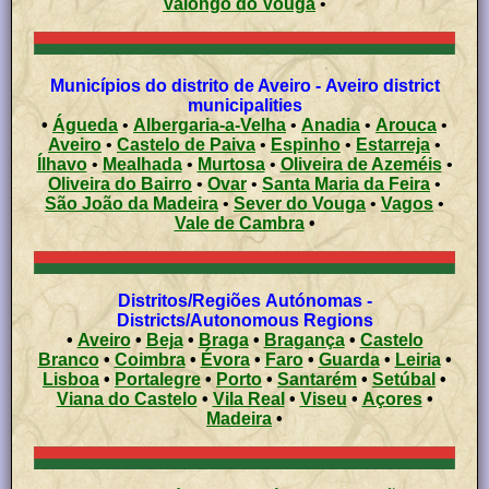
Valongo do Vouga
•
Municípios do distrito de Aveiro - Aveiro district
municipalities
•
Águeda
•
Albergaria-a-Velha
•
Anadia
•
Arouca
•
Aveiro
•
Castelo de Paiva
•
Espinho
•
Estarreja
•
Ílhavo
•
Mealhada
•
Murtosa
•
Oliveira de Azeméis
•
Oliveira do Bairro
•
Ovar
•
Santa Maria da Feira
•
São João da Madeira
•
Sever do Vouga
•
Vagos
•
Vale de Cambra
•
Distritos/Regiões Autónomas -
Districts/Autonomous Regions
•
Aveiro
•
Beja
•
Braga
•
Bragança
•
Castelo
Branco
•
Coimbra
•
Évora
•
Faro
•
Guarda
•
Leiria
•
Lisboa
•
Portalegre
•
Porto
•
Santarém
•
Setúbal
•
Viana do Castelo
•
Vila Real
•
Viseu
•
Açores
•
Madeira
•