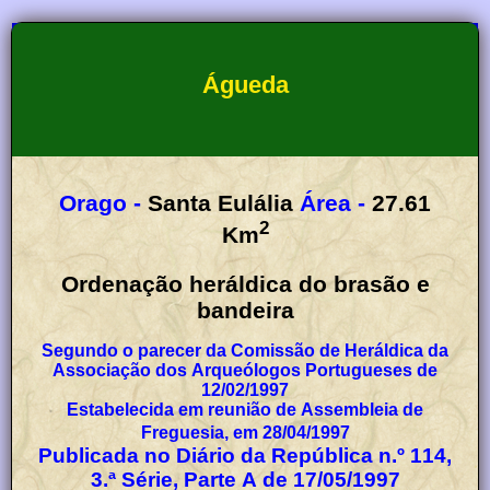
Águeda
Orago -
Santa Eulália
Área -
27.61
2
Km
Ordenação heráldica do brasão e
bandeira
Segundo o parecer da Comissão de Heráldica da
Associação dos Arqueólogos Portugueses de
12/02/1997
Estabelecida em reunião de Assembleia de
Freguesia, em 28/04/1997
Publicada no Diário da República n.º 114,
3.ª Série, Parte A de 17/05/1997