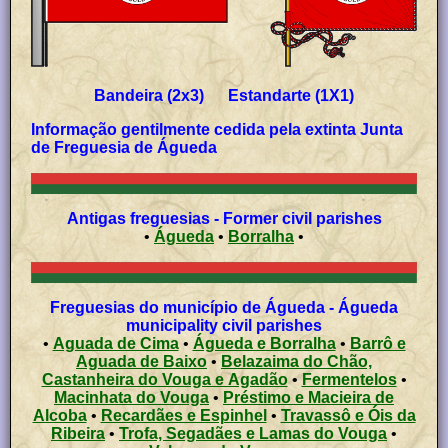
Bandeira (2x3) Estandarte (1X1)
Informação gentilmente cedida pela extinta Junta
de Freguesia de Águeda
Antigas freguesias - Former civil parishes
•
Águeda
•
Borralha
•
Freguesias do município de Águeda - Águeda
municipality civil parishes
•
Aguada de Cima
•
Águeda e Borralha
•
Barrô e
Aguada de Baixo
•
Belazaima do Chão,
Castanheira do Vouga e Agadão
•
Fermentelos
•
Macinhata do Vouga
•
Préstimo e Macieira de
Alcoba
•
Recardães e Espinhel
•
Travassô e Óis da
Ribeira
•
Trofa, Segadães e Lamas do Vouga
•