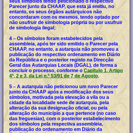
seus símbolos tendo peticionado o respectivo
Parecer junto da CHAAP, que esta já emitiu, no
entanto, os seus órgãos autárquicos não
concordaram com os mesmos, tendo optado por
não usufruir de simbologia própria ou por usufruir
de simbologia ilegal;
4 – Os símbolos foram estabelecidos pela
assembleia, após ter sido emitido o Parecer pela
CHAAP, no entanto, a autarquia não promoveu a
publicação do respectivo ordenamento em Diário
da República e o posterior registo na Direcção
Geral das Autarquias Locais (DGAL), de forma a
concluir o processo, conforme o
Capitulo 1, Artigo
4º, 2 e 3, da Lei n.º 53/91 de 7 de Agosto
.
5 – A autarquia não peticionou um novo Parecer
junto da CHAAP após a modificação dos seus
símbolos, motivada pela elevação a vila ou a
cidade da localidade sede de autarquia, pela
alteração da sua designação oficial, ou pela
alteração do município a que pertence (no caso
das freguesias), com o posterior estabelecimento
dos símbolos pela respectiva assembleia,
publicação do ordenamento em Diário da