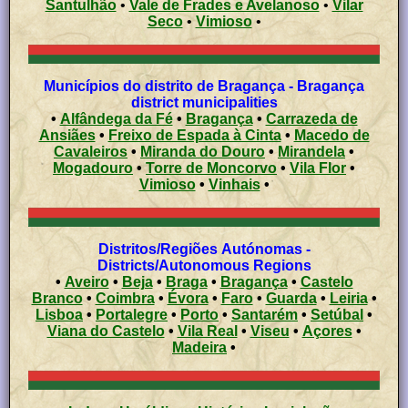
Santulhão
•
Vale de Frades e Avelanoso
•
Vilar
Seco
•
Vimioso
•
Municípios do distrito de Bragança - Bragança
district municipalities
•
Alfândega da Fé
•
Bragança
•
Carrazeda de
Ansiães
•
Freixo de Espada à Cinta
•
Macedo de
Cavaleiros
•
Miranda do Douro
•
Mirandela
•
Mogadouro
•
Torre de Moncorvo
•
Vila Flor
•
Vimioso
•
Vinhais
•
Distritos/Regiões Autónomas -
Districts/Autonomous Regions
•
Aveiro
•
Beja
•
Braga
•
Bragança
•
Castelo
Branco
•
Coimbra
•
Évora
•
Faro
•
Guarda
•
Leiria
•
Lisboa
•
Portalegre
•
Porto
•
Santarém
•
Setúbal
•
Viana do Castelo
•
Vila Real
•
Viseu
•
Açores
•
Madeira
•