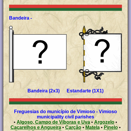
Bandeira -
Bandeira (2x3) Estandarte (1X1)
Freguesias do município de Vimioso - Vimioso
municipality civil parishes
•
Algoso, Campo de Víboras e Uva
•
Argozelo
•
Caçarelhos e Angueira
•
Carção
•
Matela
•
Pinelo
•