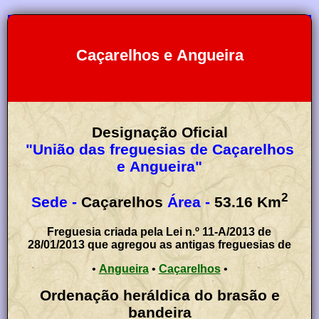
Caçarelhos e Angueira
Designação Oficial
"União das freguesias de Caçarelhos
e Angueira"
2
Sede -
Caçarelhos
Área -
53.16
Km
Freguesia criada pela Lei n.º 11-A/2013 de
28/01/2013 que agregou as antigas freguesias de
•
Angueira
•
Caçarelhos
•
Ordenação heráldica do brasão e
bandeira