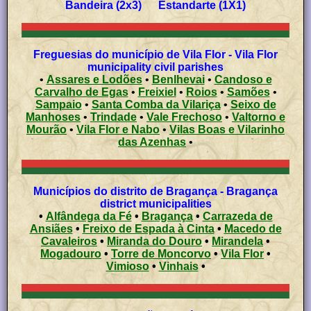
Bandeira (2x3) Estandarte (1X1)
Freguesias do município de Vila Flor - Vila Flor
municipality civil parishes
•
Assares e Lodões
•
Benlhevai
•
Candoso e
Carvalho de Egas
•
Freixiel
•
Roios
•
Samões
•
Sampaio
•
Santa Comba da Vilariça
•
Seixo de
Manhoses
•
Trindade
•
Vale Frechoso
•
Valtorno e
Mourão
•
Vila Flor e Nabo
•
Vilas Boas e Vilarinho
das Azenhas
•
Municípios do distrito de Bragança - Bragança
district municipalities
•
Alfândega da Fé
•
Bragança
•
Carrazeda de
Ansiães
•
Freixo de Espada à Cinta
•
Macedo de
Cavaleiros
•
Miranda do Douro
•
Mirandela
•
Mogadouro
•
Torre de Moncorvo
•
Vila Flor
•
Vimioso
•
Vinhais
•