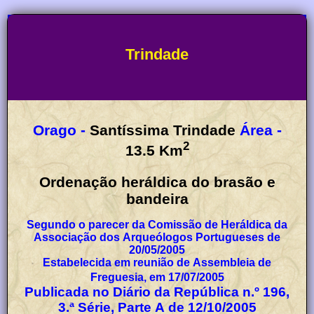
Trindade
Orago -
Santíssima Trindade
Área -
2
13.5
Km
Ordenação heráldica do brasão e
bandeira
Segundo o parecer da Comissão de Heráldica da
Associação dos Arqueólogos Portugueses de
20/05/2005
Estabelecida em reunião de Assembleia de
Freguesia, em 17/07/2005
Publicada no Diário da República n.º 196,
3.ª Série, Parte A de 12/10/2005