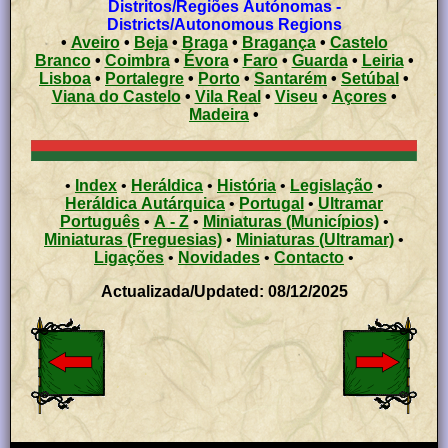
Distritos/Regiões Autónomas -
Districts/Autonomous Regions
•
Aveiro
•
Beja
•
Braga
•
Bragança
•
Castelo
Branco
•
Coimbra
•
Évora
•
Faro
•
Guarda
•
Leiria
•
Lisboa
•
Portalegre
•
Porto
•
Santarém
•
Setúbal
•
Viana do Castelo
•
Vila Real
•
Viseu
•
Açores
•
Madeira
•
•
Index
•
Heráldica
•
História
•
Legislação
•
Heráldica Autárquica
•
Portugal
•
Ultramar
Português
•
A - Z
•
Miniaturas (Municípios)
•
Miniaturas (Freguesias)
•
Miniaturas (Ultramar)
•
Ligações
•
Novidades
•
Contacto
•
Actualizada/Updated: 08/12/2025