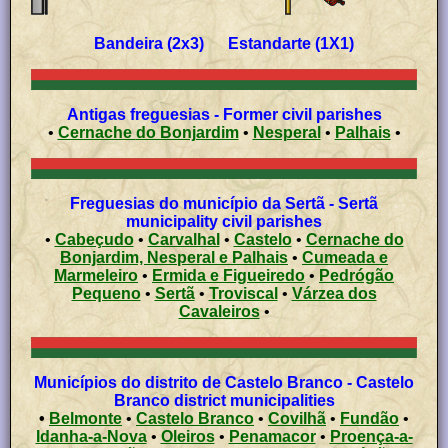
Bandeira (2x3) Estandarte (1X1)
Antigas freguesias - Former civil parishes
•
Cernache do Bonjardim
•
Nesperal
•
Palhais
•
Freguesias do município da Sertã - Sertã
municipality civil parishes
•
Cabeçudo
•
Carvalhal
•
Castelo
•
Cernache do
Bonjardim, Nesperal e Palhais
•
Cumeada e
Marmeleiro
•
Ermida e Figueiredo
•
Pedrógão
Pequeno
•
Sertã
•
Troviscal
•
Várzea dos
Cavaleiros
•
Municípios do distrito de Castelo Branco - Castelo
Branco district municipalities
•
Belmonte
•
Castelo Branco
•
Covilhã
•
Fundão
•
Idanha-a-Nova
•
Oleiros
•
Penamacor
•
Proença-a-