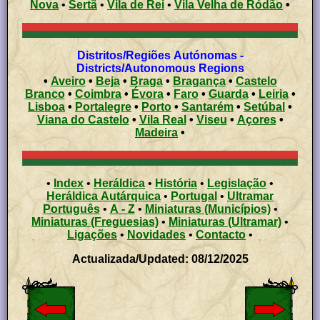
Nova
•
Sertã
•
Vila de Rei
•
Vila Velha de Ródão
•
Distritos/Regiões Autónomas -
Districts/Autonomous Regions
•
Aveiro
•
Beja
•
Braga
•
Bragança
•
Castelo
Branco
•
Coimbra
•
Évora
•
Faro
•
Guarda
•
Leiria
•
Lisboa
•
Portalegre
•
Porto
•
Santarém
•
Setúbal
•
Viana do Castelo
•
Vila Real
•
Viseu
•
Açores
•
Madeira
•
•
Index
•
Heráldica
•
História
•
Legislação
•
Heráldica Autárquica
•
Portugal
•
Ultramar
Português
•
A - Z
•
Miniaturas (Municípios)
•
Miniaturas (Freguesias)
•
Miniaturas (Ultramar)
•
Ligações
•
Novidades
•
Contacto
•
Actualizada/Updated: 08/12/2025