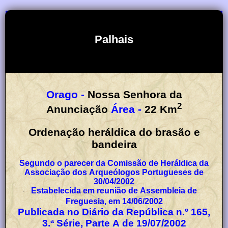
Palhais
Orago -
Nossa Senhora da
2
Anunciação
Área -
22
Km
Ordenação heráldica do brasão e
bandeira
Segundo o parecer da Comissão de Heráldica da
Associação dos Arqueólogos Portugueses de
30/04/2002
Estabelecida em reunião de Assembleia de
Freguesia, em 14/06/2002
Publicada no Diário da República n.º 165,
3.ª Série, Parte A de 19/07/2002