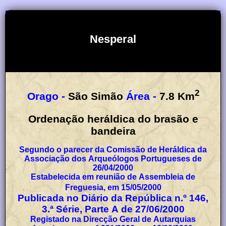
Nesperal
2
Orago -
São Simão
Área -
7.8
Km
Ordenação heráldica do brasão e
bandeira
Segundo o parecer da Comissão de Heráldica da
Associação dos Arqueólogos Portugueses de
26/04/2000
Estabelecida em reunião de Assembleia de
Freguesia, em 15/05/2000
Publicada no Diário da República n.º 146,
3.ª Série, Parte A de 27/06/2000
Registado na Direcção Geral de Autarquias