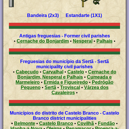
Bandeira (2x3) Estandarte (1X1)
Antigas freguesias - Former civil parishes
•
Cernache do Bonjardim
•
Nesperal
•
Palhais
•
Freguesias do município da Sertã - Sertã
municipality civil parishes
•
Cabeçudo
•
Carvalhal
•
Castelo
•
Cernache do
Bonjardim, Nesperal e Palhais
•
Cumeada e
Marmeleiro
•
Ermida e Figueiredo
•
Pedrógão
Pequeno
•
Sertã
•
Troviscal
•
Várzea dos
Cavaleiros
•
Municípios do distrito de Castelo Branco - Castelo
Branco district municipalities
•
Belmonte
•
Castelo Branco
•
Covilhã
•
Fundão
•
Idanha-a-Nova
•
Oleiros
•
Penamacor
•
Proença-a-