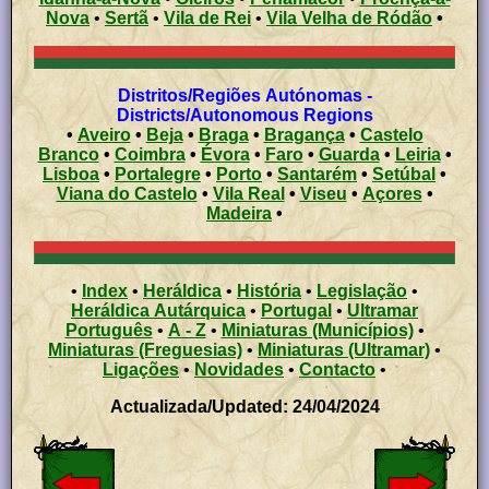
Nova
•
Sertã
•
Vila de Rei
•
Vila Velha de Ródão
•
Distritos/Regiões Autónomas -
Districts/Autonomous Regions
•
Aveiro
•
Beja
•
Braga
•
Bragança
•
Castelo
Branco
•
Coimbra
•
Évora
•
Faro
•
Guarda
•
Leiria
•
Lisboa
•
Portalegre
•
Porto
•
Santarém
•
Setúbal
•
Viana do Castelo
•
Vila Real
•
Viseu
•
Açores
•
Madeira
•
•
Index
•
Heráldica
•
História
•
Legislação
•
Heráldica Autárquica
•
Portugal
•
Ultramar
Português
•
A - Z
•
Miniaturas (Municípios)
•
Miniaturas (Freguesias)
•
Miniaturas (Ultramar)
•
Ligações
•
Novidades
•
Contacto
•
Actualizada/Updated: 24/04/2024