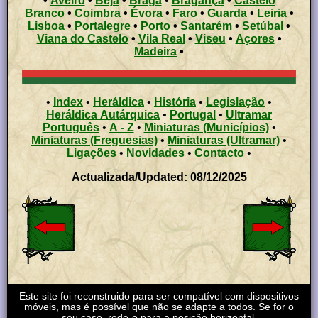
•
Aveiro
•
Beja
•
Braga
•
Bragança
•
Castelo
Branco
•
Coimbra
•
Évora
•
Faro
•
Guarda
•
Leiria
•
Lisboa
•
Portalegre
•
Porto
•
Santarém
•
Setúbal
•
Viana do Castelo
•
Vila Real
•
Viseu
•
Açores
•
Madeira
•
•
Index
•
Heráldica
•
História
•
Legislação
•
Heráldica Autárquica
•
Portugal
•
Ultramar
Português
•
A - Z
•
Miniaturas (Municípios)
•
Miniaturas (Freguesias)
•
Miniaturas (Ultramar)
•
Ligações
•
Novidades
•
Contacto
•
Actualizada/Updated: 08/12/2025
Este site foi reconstruido para ser compatível com dispositivos
móveis, mas é possível que não se adapte a todos. Se for o
seu caso, rode-o para a posição horizontal.