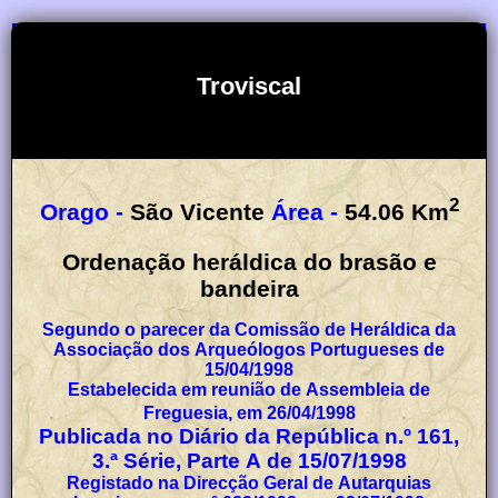
Troviscal
2
Orago -
São Vicente
Área -
54.06
Km
Ordenação heráldica do brasão e
bandeira
Segundo o parecer da Comissão de Heráldica da
Associação dos Arqueólogos Portugueses de
15/04/1998
Estabelecida em reunião de Assembleia de
Freguesia, em 26/04/1998
Publicada no Diário da República n.º 161,
3.ª Série, Parte A de 15/07/1998
Registado na Direcção Geral de Autarquias