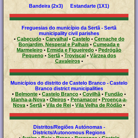
Bandeira (2x3) Estandarte (1X1)
Freguesias do município da Sertã - Sertã
municipality civil parishes
•
Cabeçudo
•
Carvalhal
•
Castelo
•
Cernache do
Bonjardim, Nesperal e Palhais
•
Cumeada e
Marmeleiro
•
Ermida e Figueiredo
•
Pedrógão
Pequeno
•
Sertã
•
Troviscal
•
Várzea dos
Cavaleiros
•
Municípios do distrito de Castelo Branco - Castelo
Branco district municipalities
•
Belmonte
•
Castelo Branco
•
Covilhã
•
Fundão
•
Idanha-a-Nova
•
Oleiros
•
Penamacor
•
Proença-a-
Nova
•
Sertã
•
Vila de Rei
•
Vila Velha de Ródão
•
Distritos/Regiões Autónomas -
Districts/Autonomous Regions