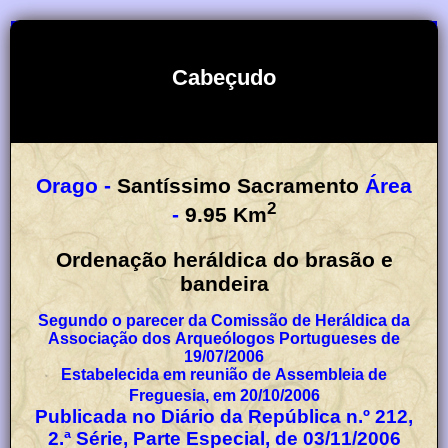
Cabeçudo
Orago -
Santíssimo Sacramento
Área
2
-
9.95
Km
Ordenação heráldica do brasão e
bandeira
Segundo o parecer da Comissão de Heráldica da
Associação dos Arqueólogos Portugueses de
19/07/2006
Estabelecida em reunião de Assembleia de
Freguesia, em 20/10/2006
Publicada no Diário da República n.º 212,
2.ª Série, Parte Especial, de 03/11/2006