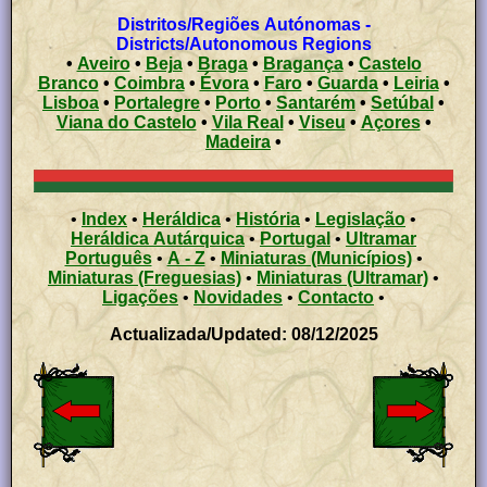
Distritos/Regiões Autónomas -
Districts/Autonomous Regions
•
Aveiro
•
Beja
•
Braga
•
Bragança
•
Castelo
Branco
•
Coimbra
•
Évora
•
Faro
•
Guarda
•
Leiria
•
Lisboa
•
Portalegre
•
Porto
•
Santarém
•
Setúbal
•
Viana do Castelo
•
Vila Real
•
Viseu
•
Açores
•
Madeira
•
•
Index
•
Heráldica
•
História
•
Legislação
•
Heráldica Autárquica
•
Portugal
•
Ultramar
Português
•
A - Z
•
Miniaturas (Municípios)
•
Miniaturas (Freguesias)
•
Miniaturas (Ultramar)
•
Ligações
•
Novidades
•
Contacto
•
Actualizada/Updated: 08/12/2025