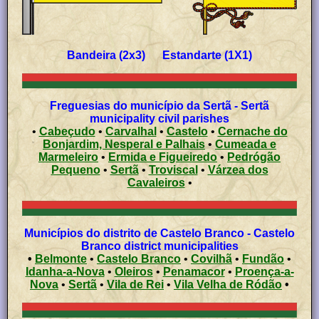
Bandeira (2x3) Estandarte (1X1)
Freguesias do município da Sertã - Sertã
municipality civil parishes
•
Cabeçudo
•
Carvalhal
•
Castelo
•
Cernache do
Bonjardim, Nesperal e Palhais
•
Cumeada e
Marmeleiro
•
Ermida e Figueiredo
•
Pedrógão
Pequeno
•
Sertã
•
Troviscal
•
Várzea dos
Cavaleiros
•
Municípios do distrito de Castelo Branco - Castelo
Branco district municipalities
•
Belmonte
•
Castelo Branco
•
Covilhã
•
Fundão
•
Idanha-a-Nova
•
Oleiros
•
Penamacor
•
Proença-a-
Nova
•
Sertã
•
Vila de Rei
•
Vila Velha de Ródão
•