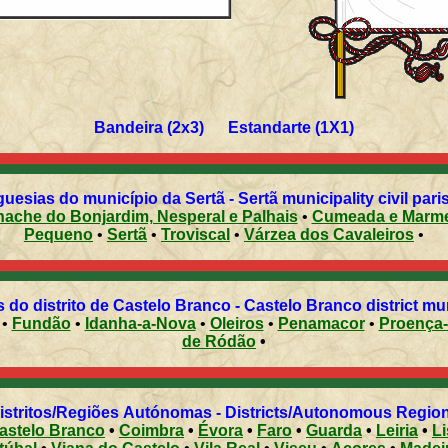
Bandeira (2x3) Estandarte (1X1)
uesias do município da Sertã - Sertã municipality civil par
ache do Bonjardim, Nesperal e Palhais
•
Cumeada e Marme
Pequeno
•
Sertã
•
Troviscal
•
Várzea dos Cavaleiros
•
 do distrito de Castelo Branco - Castelo Branco district mun
•
Fundão
•
Idanha-a-Nova
•
Oleiros
•
Penamacor
•
Proença
de Ródão
•
Distritos/Regiões Autónomas - Districts/Autonomous Regi
astelo Branco
•
Coimbra
•
Évora
•
Faro
•
Guarda
•
Leiria
•
L