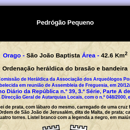
Pedrógão Pequeno
2
Orago -
São João Baptista
Área -
42.6
Km
Ordenação heráldica do brasão e bandeira
Comissão de Heráldica da Associação dos Arqueólogos Por
belecida em reunião de Assembleia de Freguesia, em 20/12
o Diário da República n.º 39, 3.ª Série, Parte A d
 Direcção Geral de Autarquias Locais, com o n.º 048/2000, 
i de prata, com lábaro do mesmo, carregado de uma cruz 
 Ordem de São João de Jerusalém, dita de Malta, de prata;
e quatro torres. Listel branco com a legenda a negro, em 