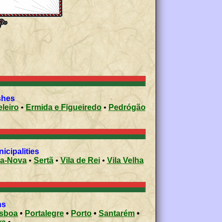
ishes
leiro
•
Ermida e Figueiredo
•
Pedrógão
icipalities
-a-Nova
•
Sertã
•
Vila de Rei
•
Vila Velha
ons
isboa
•
Portalegre
•
Porto
•
Santarém
•