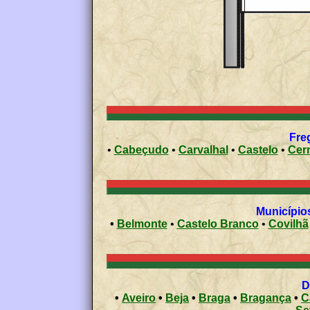
Freg
•
Cabeçudo
•
Carvalhal
•
Castelo
•
Cern
Municípios
•
Belmonte
•
Castelo Branco
•
Covilhã
•
Aveiro
•
Beja
•
Braga
•
Bragança
•
C