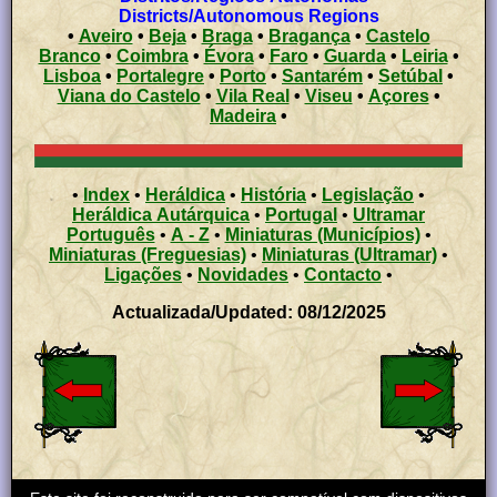
Districts/Autonomous Regions
•
Aveiro
•
Beja
•
Braga
•
Bragança
•
Castelo
Branco
•
Coimbra
•
Évora
•
Faro
•
Guarda
•
Leiria
•
Lisboa
•
Portalegre
•
Porto
•
Santarém
•
Setúbal
•
Viana do Castelo
•
Vila Real
•
Viseu
•
Açores
•
Madeira
•
•
Index
•
Heráldica
•
História
•
Legislação
•
Heráldica Autárquica
•
Portugal
•
Ultramar
Português
•
A - Z
•
Miniaturas (Municípios)
•
Miniaturas (Freguesias)
•
Miniaturas (Ultramar)
•
Ligações
•
Novidades
•
Contacto
•
Actualizada/Updated: 08/12/2025