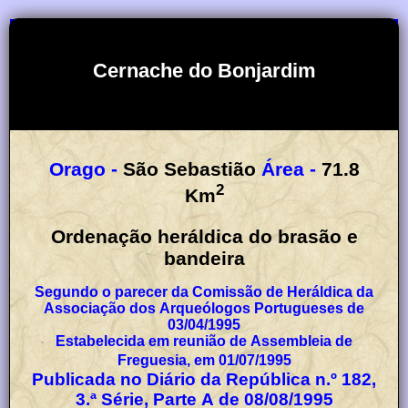
Cernache do Bonjardim
Orago -
São Sebastião
Área -
71.8
2
Km
Ordenação heráldica do brasão e
bandeira
Segundo o parecer da Comissão de Heráldica da
Associação dos Arqueólogos Portugueses de
03/04/1995
Estabelecida em reunião de Assembleia de
Freguesia, em 01/07/1995
Publicada no Diário da República n.º 182,
3.ª Série, Parte A de 08/08/1995