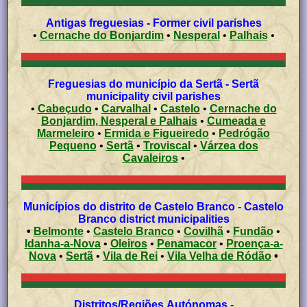
Antigas freguesias - Former civil parishes
•
Cernache do Bonjardim
•
Nesperal
•
Palhais
•
Freguesias do município da Sertã - Sertã
municipality civil parishes
•
Cabeçudo
•
Carvalhal
•
Castelo
•
Cernache do
Bonjardim, Nesperal e Palhais
•
Cumeada e
Marmeleiro
•
Ermida e Figueiredo
•
Pedrógão
Pequeno
•
Sertã
•
Troviscal
•
Várzea dos
Cavaleiros
•
Municípios do distrito de Castelo Branco - Castelo
Branco district municipalities
•
Belmonte
•
Castelo Branco
•
Covilhã
•
Fundão
•
Idanha-a-Nova
•
Oleiros
•
Penamacor
•
Proença-a-
Nova
•
Sertã
•
Vila de Rei
•
Vila Velha de Ródão
•
Distritos/Regiões Autónomas -