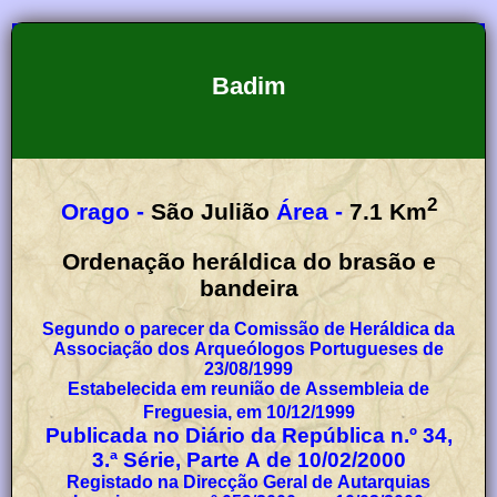
Badim
2
Orago -
São Julião
Área -
7.1
Km
Ordenação heráldica do brasão e
bandeira
Segundo o parecer da Comissão de Heráldica da
Associação dos Arqueólogos Portugueses de
23/08/1999
Estabelecida em reunião de Assembleia de
Freguesia, em 10/12/1999
Publicada no Diário da República n.º 34,
3.ª Série, Parte A de 10/02/2000
Registado na Direcção Geral de Autarquias