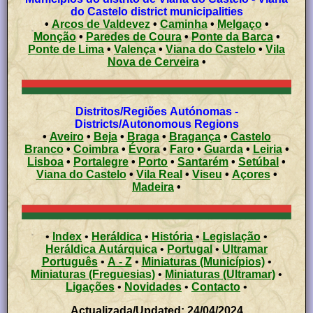
do Castelo district municipalities
•
Arcos de Valdevez
•
Caminha
•
Melgaço
•
Monção
•
Paredes de Coura
•
Ponte da Barca
•
Ponte de Lima
•
Valença
•
Viana do Castelo
•
Vila
Nova de Cerveira
•
Distritos/Regiões Autónomas -
Districts/Autonomous Regions
•
Aveiro
•
Beja
•
Braga
•
Bragança
•
Castelo
Branco
•
Coimbra
•
Évora
•
Faro
•
Guarda
•
Leiria
•
Lisboa
•
Portalegre
•
Porto
•
Santarém
•
Setúbal
•
Viana do Castelo
•
Vila Real
•
Viseu
•
Açores
•
Madeira
•
•
Index
•
Heráldica
•
História
•
Legislação
•
Heráldica Autárquica
•
Portugal
•
Ultramar
Português
•
A - Z
•
Miniaturas (Municípios)
•
Miniaturas (Freguesias)
•
Miniaturas (Ultramar)
•
Ligações
•
Novidades
•
Contacto
•
Actualizada/Updated: 24/04/2024