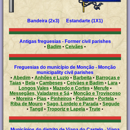
Bandeira (2x3) Estandarte (1X1)
Antigas freguesias - Former civil parishes
•
Badim
•
Ceivães
•
Freguesias do município de Monção - Monção
municipality civil parishes
•
Abedim
•
Anhões e Luzio
•
Barbeita
•
Barroças e
Taias
•
Bela
•
Cambeses
•
Ceivães e Badim
•
Lara
•
Longos Vales
•
Mazedo e Cortes
•
Merufe
•
Messegães, Valadares e Sá
•
Monção e Troviscoso
•
Moreira
•
Pias
•
Pinheiros
•
Podame
•
Portela
•
Riba de Mouro
•
Sago, Lordelo e Parada
•
Segude
•
Tangil
•
Troporiz e Lapela
•
Trute
•
Municípios do distrito de Viana do Castelo - Viana